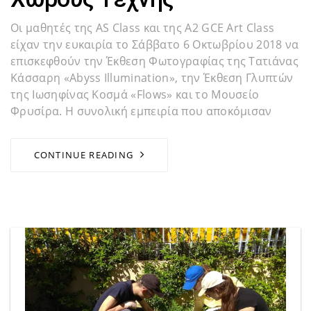
Οι μαθητές της AS Class και της Α2 GCE Art Class
είχαν την ευκαιρία το Σάββατο 6 Οκτωβρίου 2018 να
επισκεφθούν την Έκθεση Φωτογραφίας της Τατιάνας
Κάσσαρη «Abyss Illumination», την Έκθεση Γλυπτών
της Ιωσηφίνας Κοσμά «Flows» και το Μουσείο
Φρυσίρα. Η συνολική εμπειρία που αποκόμισαν
CONTINUE READING