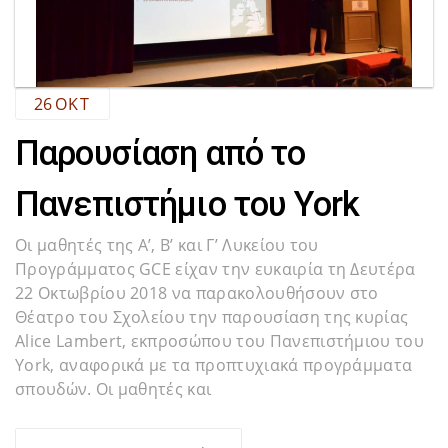
26
ΟΚΤ
Παρουσίαση από το
Πανεπιστήμιο του York
Οι μαθητές της Α’, Β’ και Γ’ Λυκείου του
Προγράμματος GCE είχαν την ευκαιρία τη Δευτέρα
22 Οκτωβρίου 2018 να παρακολουθήσουν στο
Θέατρο του Σχολείου την παρουσίαση της κυρίας
Alice Lambert, εκπροσώπου του Πανεπιστήμιου του
York, αναφορικά με τα προπτυχιακά προγράμματα
σπουδών. Οι μαθητές και