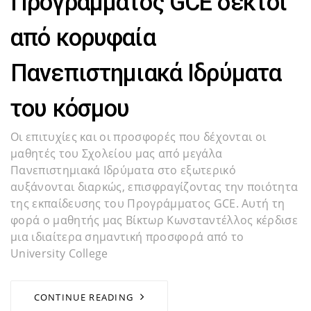
Προγράμματος GCE δεκτοί
από κορυφαία
Πανεπιστημιακά Ιδρύματα
του κόσμου
Οι επιτυχίες και οι προσφορές που δέχονται οι
μαθητές του Σχολείου μας από μεγάλα
Πανεπιστημιακά Ιδρύματα στο εξωτερικό
αυξάνονται διαρκώς, επισφραγίζοντας την ποιότητα
της εκπαίδευσης του Προγράμματος GCE. Αυτή τη
φορά ο μαθητής μας Βίκτωρ Κωνσταντέλλος κέρδισε
μια ιδιαίτερα σημαντική προσφορά από το
University College
CONTINUE READING