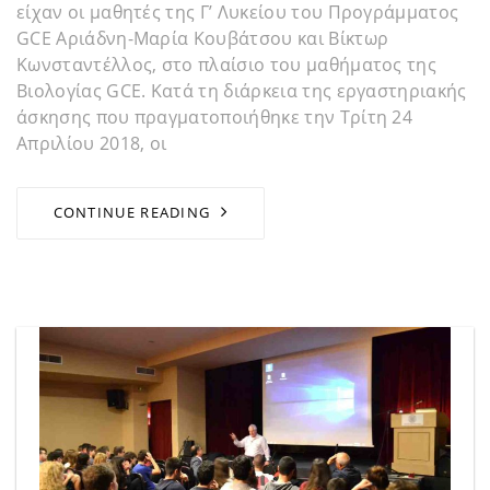
είχαν οι μαθητές της Γ’ Λυκείου του Προγράμματος
GCE Αριάδνη-Μαρία Κουβάτσου και Βίκτωρ
Κωνσταντέλλος, στο πλαίσιο του μαθήματος της
Βιολογίας GCE. Κατά τη διάρκεια της εργαστηριακής
άσκησης που πραγματοποιήθηκε την Τρίτη 24
Απριλίου 2018, οι
CONTINUE READING