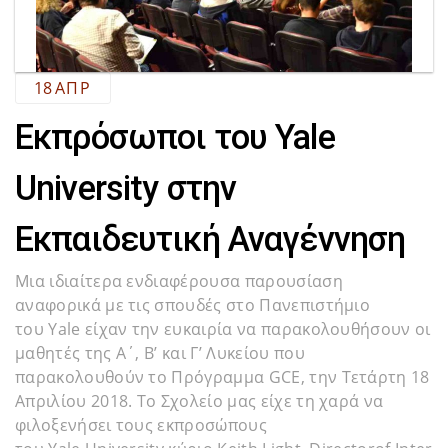
18
ΑΠΡ
Εκπρόσωποι του Yale
University στην
Εκπαιδευτική Αναγέννηση
Μια ιδιαίτερα ενδιαφέρουσα παρουσίαση
αναφορικά με τις σπουδές στο Πανεπιστήμιο
του Yale είχαν την ευκαιρία να παρακολουθήσουν οι
μαθητές της Α΄, Β’ και Γ’ Λυκείου που
παρακολουθούν το Πρόγραμμα GCE, την Τετάρτη 18
Απριλίου 2018. Το Σχολείο μας είχε τη χαρά να
φιλοξενήσει τους εκπροσώπους