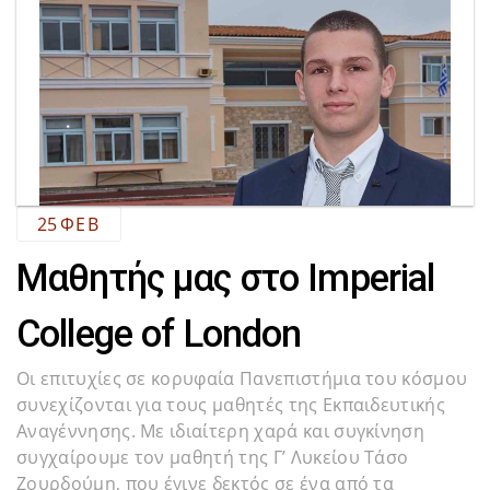
25
ΦΕΒ
Μαθητής μας στο Imperial
College of London
Οι επιτυχίες σε κορυφαία Πανεπιστήμια του κόσμου
συνεχίζονται για τους μαθητές της Εκπαιδευτικής
Αναγέννησης. Με ιδιαίτερη χαρά και συγκίνηση
συγχαίρουμε τον μαθητή της Γ’ Λυκείου Τάσο
Ζουρδούμη, που έγινε δεκτός σε ένα από τα