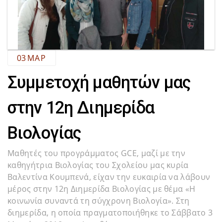
03
ΜΑΡ
Συμμετοχή μαθητών μας
στην 12η Διημερίδα
Βιολογίας
Μαθητές του προγράμματος GCE, μαζί με την
καθηγήτρια Βιολογίας του Σχολείου μας κυρία
Βαλεντίνα Κουμπενά, είχαν την ευκαιρία να λάβουν
μέρος στην 12η Διημερίδα Βιολογίας με θέμα «Η
κοινωνία συναντά τη σύγχρονη Βιολογία». Στη
διημερίδα, η οποία πραγματοποιήθηκε το Σάββατο 3