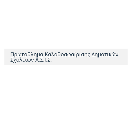
Λαμπρόπουλος Γ., Λαζαρίδης Στ., Αναστασάκης Μ., Πανταζής Αθ.,
Χάντζος Αν, Δρακονταείδης Ευ.
Ανδριόπουλος Αθ., Πλατυγένης Π., Μπακέας Θ., Διονυσιώτης Μ.,
Λυμπεράκης Θ., Κονίδης Χρ., Πετρογιάννης Σ., Αναστασάκης Μ.,
Φρυδάς Κ., Καλοπήτας Γ., Κασσαβέτης Γ.
Πρωτάθλημα Καλαθοσφαίρισης Δημοτικών
Σχολείων Α.Σ.Ι.Σ.