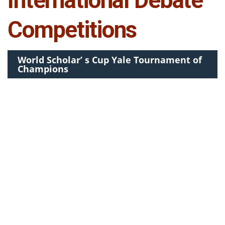
International Debate
Competitions
World Scholar’ s Cup Yale Tournament of
Champions
Κατηγορία Best Speaker – 2016, Yale, USA
Αριάδνη Κουβάτσου
Κατηγορία Debate- 2016, Yale, USA
Αριάδνη Κουβάτσου, Λένια Κρίκη, Χάρις Ντίνη