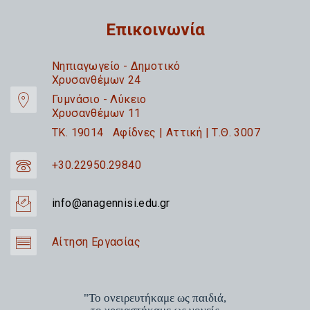
Επικοινωνία
Nηπιαγωγείο - Δημοτικό
Χρυσανθέμων 24
Γυμνάσιο - Λύκειο
Χρυσανθέμων 11
TK. 19014 Αφίδνες | Αττική | Τ.Θ. 3007
+30.22950.29840
info@anagennisi.edu.gr
Αίτηση Εργασίας
"Το ονειρευτήκαμε ως παιδιά,