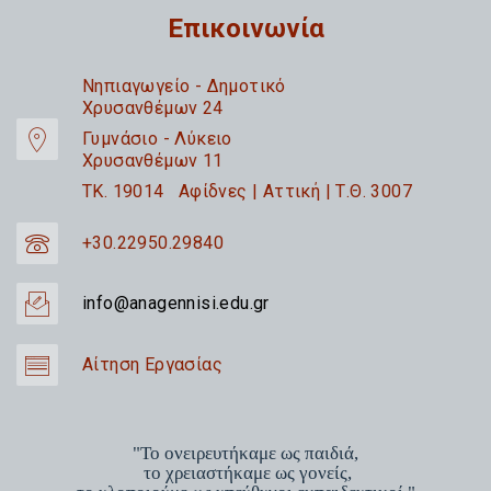
Επικοινωνία
Nηπιαγωγείο - Δημοτικό
Χρυσανθέμων 24
Γυμνάσιο - Λύκειο
Χρυσανθέμων 11
TK. 19014 Αφίδνες | Αττική | Τ.Θ. 3007
+30.22950.29840
info@anagennisi.edu.gr
Αίτηση Εργασίας
"Το ονειρευτήκαμε ως παιδιά,
το χρειαστήκαμε ως γονείς,