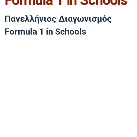
Formula 1 in Schools
Πανελλήνιος Διαγωνισμός
Formula 1 in Schools
Λύκειο - 2020
Έργης Παπαδόπουλος, Μάνια Ζωγράφου, Βάγγος Βουλουμάνος,
Γιάννης Νεόφυτος, Γιώργος Ευσταθόπουλος Μπουτζούνης
Λύκειο - 2017
Σπύρος Βουλουμάνος, Γιάννης Φλωράς, Βασίλης
Παπαγγελόπουλος, Γιώργος Κασσαβέτης, Αθηνά Πανταζή,
Σταύρος Τζίκας, Αναστάσιος Ζουρδούμης, Γιάννης Τιμοθεάτος