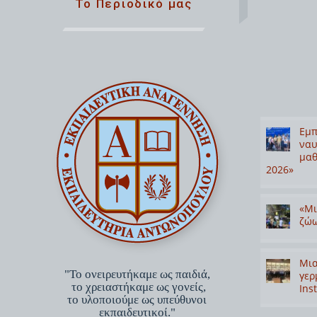
Το Περιοδικό μας
Εμπ
ναυ
μαθ
2026»
«Μι
ζώω
Μια
"Το ονειρευτήκαμε ως παιδιά,
γερ
το χρειαστήκαμε ως γονείς,
Inst
το υλοποιούμε ως υπεύθυνοι
εκπαιδευτικοί."