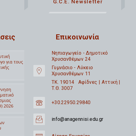
G.C.E. Newsletter
σεις
Επικοινωνία
Nηπιαγωγείο - Δημοτικό
υτική
Χρυσανθέμων 24
γο για τους
τικής
Γυμνάσιο - Λύκειο
Χρυσανθέμων 11
TK. 19014 Αφίδνες | Αττική |
Τ.Θ. 3007
ννηση
ιματικό
σμιας
+30.22950.29840
) 2026
info@anagennisi.edu.gr
ων
υ