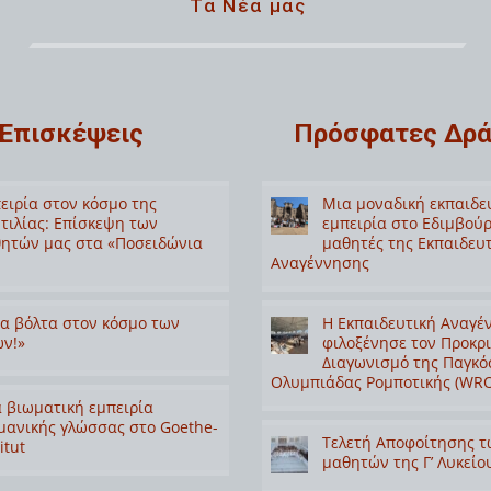
Τα Νέα μας
Επισκέψεις
Πρόσφατες Δρά
ειρία στον κόσμο της
Μια μοναδική εκπαιδε
τιλίας: Επίσκεψη των
εμπειρία στο Εδιμβούρ
ητών μας στα «Ποσειδώνια
μαθητές της Εκπαιδευ
Αναγέννησης
α βόλτα στον κόσμο των
Η Εκπαιδευτική Αναγέ
ν!»
φιλοξένησε τον Προκρ
Διαγωνισμό της Παγκό
Ολυμπιάδας Ρομποτικής (WRO
 βιωματική εμπειρία
μανικής γλώσσας στο Goethe-
Τελετή Αποφοίτησης τ
itut
μαθητών της Γ’ Λυκείο