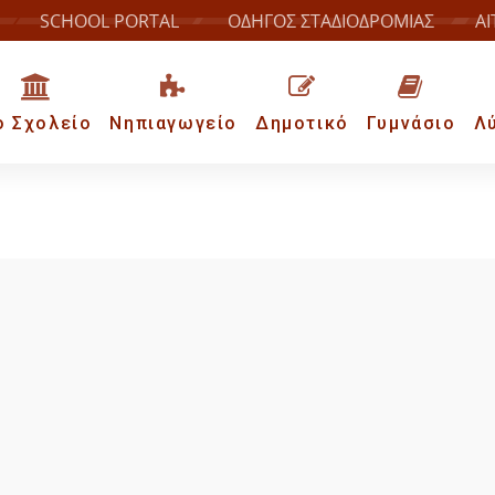
SCHOOL PORTAL
ΟΔΗΓΟΣ ΣΤΑΔΙΟΔΡΟΜΙΑΣ
ΑΙ
ο Σχολείο
Νηπιαγωγείο
Δημοτικό
Γυμνάσιο
Λ
Επιτυχίες G.C.E.
l Programme G.C.E. (General Certificate of Education) λειτο
ναγέννηση από το 2014.
επιτυχίες που έχουν σημειωθεί έχουν επισφραγιστεί με την