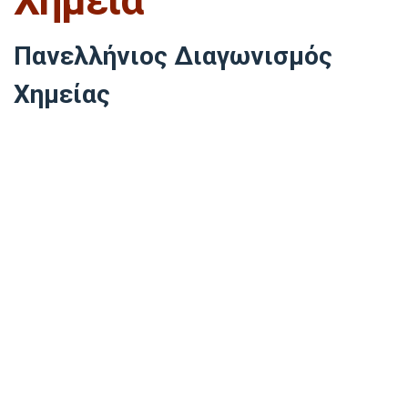
Χημεία
Πανελλήνιος Διαγωνισμός
Χημείας
2018
Δημήτριος Βόγκας (Γ’ Λυκείου)
2022
Θεοδώρα Πολιτάκου (Α’ Λυκείου)