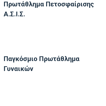
Πρωτάθλημα Πετοσφαίρισης
Α.Σ.Ι.Σ.
Ματθαιακάκη – Παναγιωτάκη Μαρία, Κρίκη Λένια, Μαμάη
Εβελίνα, Δουρίδα Δανάη, Γεωργιλάκη Νίκη, Σπυρίδωνος Ηρώ (Β΄
α
Λυκείου), Μόρφη Ελευθερία, Χατζηλάκου Μελίνα, Τσουκαλά
Νάγια, Κνούνη Ανζέλ (Α΄ Λυκείου)
Παγκόσμιο Πρωτάθλημα
Γυναικών
Εμμανουέλα Αντωνάκη (Συμμετοχή στην Εθνική Ομάδα
Αντισφαίρισης)