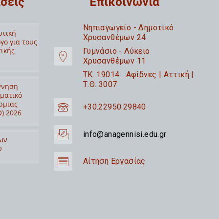
σεις
Επικοινωνία
Nηπιαγωγείο - Δημοτικό
υτική
Χρυσανθέμων 24
γο για τους
τικής
Γυμνάσιο - Λύκειο
Χρυσανθέμων 11
TK. 19014 Αφίδνες | Αττική |
Τ.Θ. 3007
ννηση
ιματικό
σμιας
+30.22950.29840
) 2026
info@anagennisi.edu.gr
ων
υ
Αίτηση Εργασίας