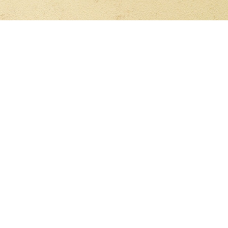
ούλου, Αναστασία Γιαννακάκη, Άννα Γιαννιώτη,
ώνης Κηλίφης, Λαμπρινή Κολιοθωμά, Μάξιμος –
ροπούλου, Νικόλαος Λασκαρίδης, Νίκη Λίτινα,
Νερουτσόπουλος, Ευανθία Νικολακάκη, Ευτυχία –
ος Παυλίδης, Εβίτα – Ερασμία Πλέσσα, Μελίνα –
ιώτη, Καλλιρόη – Αικατερίνη Σταματοπούλου,
ος Βαθιώτης – Μπουτζούνης, Νικόλαος Βλάχος
ος Νερουτσοπούλος, Μελίνα Πλέσσα, Χριστίνα