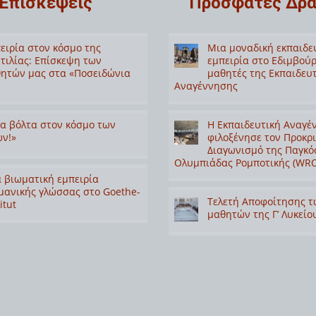
Επισκέψεις
Πρόσφατες Δρά
χέα,
νου,
αννη
ειρία στον κόσμο της
Μια μοναδική εκπαιδε
ννης
τιλίας: Επίσκεψη των
εμπειρία στο Εδιμβούρ
λης,
ητών μας στα «Ποσειδώνια
μαθητές της Εκπαιδευ
λου,
Αναγέννησης
ρης,
άνθη
α βόλτα στον κόσμο των
Η Εκπαιδευτική Αναγέ
ν!»
φιλοξένησε τον Προκρ
Διαγωνισμό της Παγκό
Ολυμπιάδας Ρομποτικής (WRO
 βιωματική εμπειρία
μανικής γλώσσας στο Goethe-
Τελετή Αποφοίτησης τ
itut
μαθητών της Γ’ Λυκείο
άννα-
στος