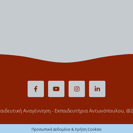
στος
ΐδης
ου
αιδευτική Αναγέννηση - Εκπαιδευτήρια Αντωνόπουλου, @
Προσωπικά Δεδομένα & Χρήση Cookies