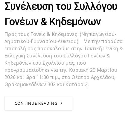
Συνέλευση του Συλλόγου
Γονέων & Κηδεμόνων
Προς τους Γονείς & Κηδεμόνες (Νηπιαγωγείου-
Δημοτικού-Γυμνασίου-Λυκείου) Με την παρούσα
επιστολή σας προσκαλούμε στην Τακτική Γενική &
Εκλογική Συνέλευση του Συλλόγου Γονέων &
Κηδεμόνων του Σχολείου μας, που
προγραμματίσθηκε για την Κυριακή 29 Μαρτίου
2026 και ώρα 11:00 π.μ., στο Θέατρο Αρχελάου,
Θρακομακεδόνων 302 και Κατάρα 2,
CONTINUE READING