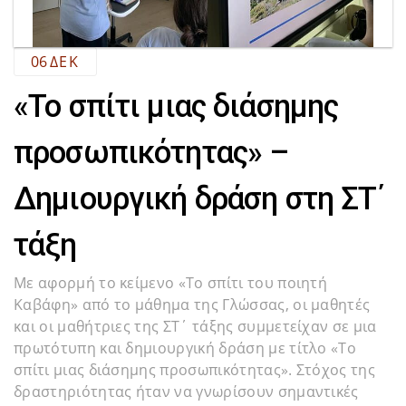
06
ΔΕΚ
«Το σπίτι μιας διάσημης
προσωπικότητας» –
Δημιουργική δράση στη ΣΤ΄
τάξη
Με αφορμή το κείμενο «Το σπίτι του ποιητή
Καβάφη» από το μάθημα της Γλώσσας, οι μαθητές
και οι μαθήτριες της ΣΤ΄ τάξης συμμετείχαν σε μια
πρωτότυπη και δημιουργική δράση με τίτλο «Το
σπίτι μιας διάσημης προσωπικότητας». Στόχος της
δραστηριότητας ήταν να γνωρίσουν σημαντικές