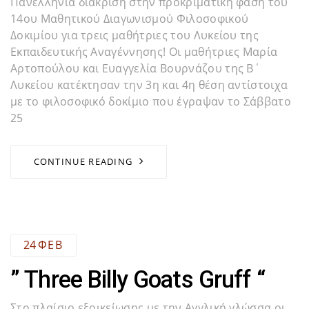
Πανελλήνια διάκριση στην προκριματική φάση του
14ου Μαθητικού Διαγωνισμού Φιλοσοφικού
Δοκιμίου για τρεις μαθήτριες του Λυκείου της
Εκπαιδευτικής Αναγέννησης! Οι μαθήτριες Μαρία
Αρτοπούλου και Ευαγγελία Βουρνάζου της Β΄
Λυκείου κατέκτησαν την 3η και 4η θέση αντίστοιχα
με το φιλοσοφικό δοκίμιο που έγραψαν το Σάββατο
25
CONTINUE READING
24
ΦΕΒ
” Three Billy Goats Gruff “
Στο πλαίσιο εξοικείωσης με την Αγγλική γλώσσα οι