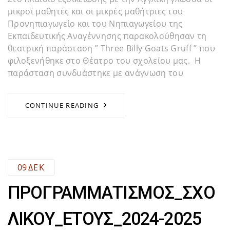
μικροί μαθητές και οι μικρές μαθήτριες του
Προνηπιαγωγείο και του Νηπιαγωγείου της
Εκπαιδευτικής Αναγέννησης παρακολούθησαν τη
θεατρική παράσταση ” Three Billy Goats Gruff ” που
φιλοξενήθηκε στο Θέατρο του σχολείου μας. Η
παράσταση συνδυάστηκε με ανάγνωση του
CONTINUE READING
09
ΔΕΚ
ΠΡΟΓΡΑΜΜΑΤΙΣΜΟΣ_ΣΧΟ
ΛΙΚΟΥ_ΕΤΟΥΣ_2024-2025