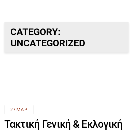
Skip
Skip
to
primary
links
CATEGORY:
navigation
UNCATEGORIZED
Skip
to
content
27
ΜΑΡ
Τακτική Γενική & Εκλογική