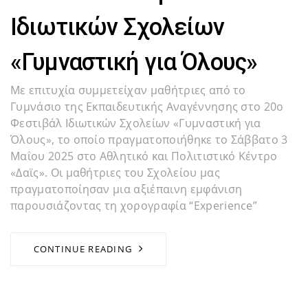
Ιδιωτικών Σχολείων
«Γυμναστική για Όλους»
Με επιτυχία συμμετείχαν μαθήτριες από το
Γυμνάσιο της Εκπαιδευτικής Αναγέννησης στο 20ο
Φεστιβάλ Ιδιωτικών Σχολείων «Γυμναστική για
Όλους», το οποίο πραγματοποιήθηκε το Σάββατο 3
Μαΐου 2025 στο Αθλητικό και Πολιτιστικό Κέντρο
«Δαϊς». Οι μαθήτριες του Σχολείου μας
πραγματοποίησαν μια αξιέπαινη εμφάνιση
παρουσιάζοντας τη χορογραφία “Experience”
CONTINUE READING