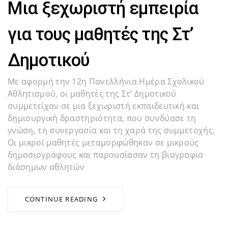
Μια ξεχωριστή εμπειρία
για τους μαθητές της Στ’
Δημοτικού
Με αφορμή την 12η Πανελλήνια Ημέρα Σχολικού
Αθλητισμού, οι μαθητές της Στ’ Δημοτικού
συμμετείχαν σε μια ξεχωριστή εκπαιδευτική και
δημιουργική δραστηριότητα, που συνδύασε τη
γνώση, τη συνεργασία και τη χαρά της συμμετοχής.
Οι μικροί μαθητές μεταμορφώθηκαν σε μικρούς
δημοσιογράφους και παρουσίασαν τη βιογραφία
διάσημων αθλητών
CONTINUE READING