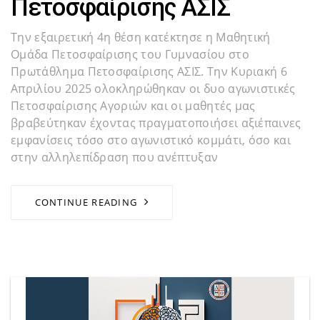
Πετοσφαίρισης ΑΣΙΣ
Την εξαιρετική 4η θέση κατέκτησε η Μαθητική
Ομάδα Πετοσφαίρισης του Γυμνασίου στο
Πρωτάθλημα Πετοσφαίρισης ΑΣΙΣ. Την Κυριακή 6
Απριλίου 2025 ολοκληρώθηκαν οι δυο αγωνιστικές
Πετοσφαίρισης Αγοριών και οι μαθητές μας
βραβεύτηκαν έχοντας πραγματοποιήσει αξιέπαινες
εμφανίσεις τόσο στο αγωνιστικό κομμάτι, όσο και
στην αλληλεπίδραση που ανέπτυξαν
CONTINUE READING