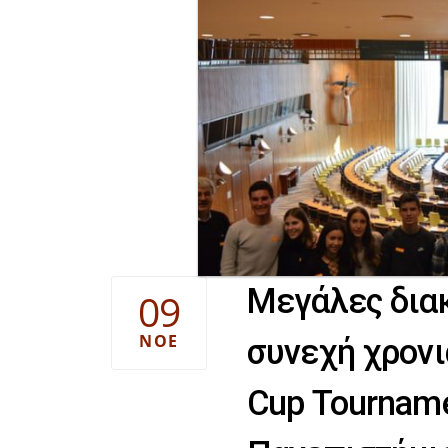
Μεγάλες διακ
09
ΝΟΈ
συνεχή χρονιά
Cup Tourname