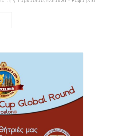
ό τη γ’ Γυμνασίου, Ελεάννα – Ραφαηλία