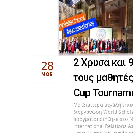
2 Χρυσά και 
28
ΝΟΈ
τους μαθητές 
Cup Tournam
Με ιδιαίτερα μεγάλη επι
διοργάνωση World Schola
πραγματοποιήθηκε στο Ne
International Relations A