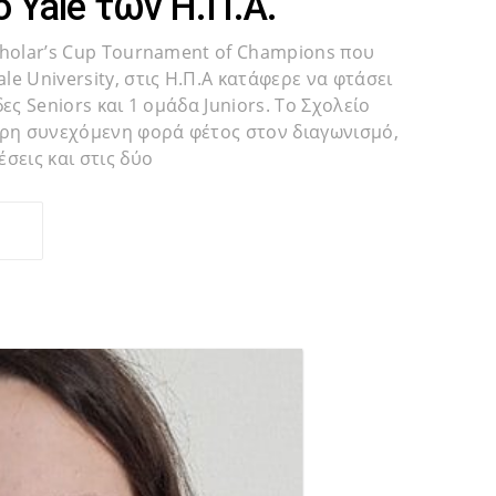
 Yale των Η.Π.Α.
cholar’s Cup Tournament of Champions που
e University, στις Η.Π.Α κατάφερε να φτάσει
ες Seniors και 1 ομάδα Juniors. Το Σχολείο
ερη συνεχόμενη φορά φέτος στον διαγωνισμό,
σεις και στις δύο