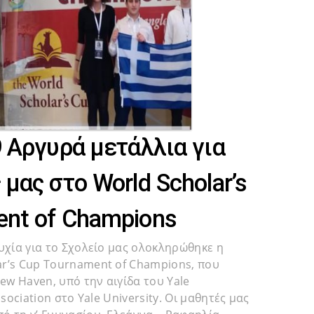
9 Αργυρά μετάλλια για
μας στο World Scholar’s
ent of Champions
τυχία για το Σχολείο μας ολοκληρώθηκε η
r’s Cup Tournament of Champions, που
w Haven, υπό την αιγίδα του Yale
ssociation στο Yale University. Οι μαθητές μας