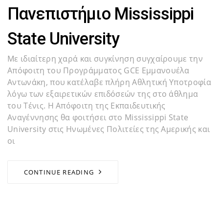
Πανεπιστήμιο Mississippi
State University
Με ιδιαίτερη χαρά και συγκίνηση συγχαίρουμε την
Απόφοιτη του Προγράμματος GCE Εμμανουέλα
Αντωνάκη, που κατέλαβε πλήρη Αθλητική Υποτροφία
λόγω των εξαιρετικών επιδόσεών της στο άθλημα
του Τένις. Η Απόφοιτη της Εκπαιδευτικής
Αναγέννησης θα φοιτήσει στο Mississippi State
University στις Ηνωμένες Πολιτείες της Αμερικής και
οι
CONTINUE READING