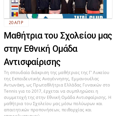
20
ΑΠΡ
Μαθήτρια του Σχολείου μας
στην Εθνική Ομάδα
Αντισφαίρισης
Τη σπουδαία διάκριση της μαθήτριας της Γ’ Λυκείου
της Εκπαιδευτικής Αναγέννησης, Εμμανουέλας
Αντωνάκη, ως Πρωταθλήτρια Ελλάδας Γυναικών στο
Tennis για το 2017, έρχεται να συμπληρώσει η
συμμετοχή της στην Εθνική Ομάδα Αντισφαίρισης. Η
μαθήτρια του Σχολείου μας μέσω πολύωρων και
απαιτητικών προπονήσεων, πειθαρχίας και
επαγγελματισμού