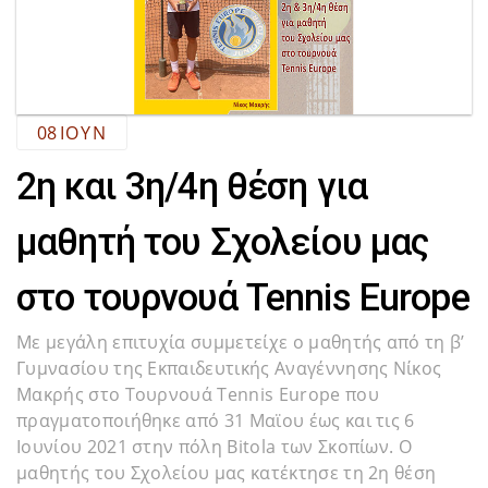
08
ΙΟΎΝ
2η και 3η/4η θέση για
μαθητή του Σχολείου μας
στο τουρνουά Tennis Europe
Με μεγάλη επιτυχία συμμετείχε ο μαθητής από τη β’
Γυμνασίου της Εκπαιδευτικής Αναγέννησης Νίκος
Μακρής στο Τουρνουά Tennis Europe που
πραγματοποιήθηκε από 31 Μαϊου έως και τις 6
Ιουνίου 2021 στην πόλη Bitola των Σκοπίων. Ο
μαθητής του Σχολείου μας κατέκτησε τη 2η θέση