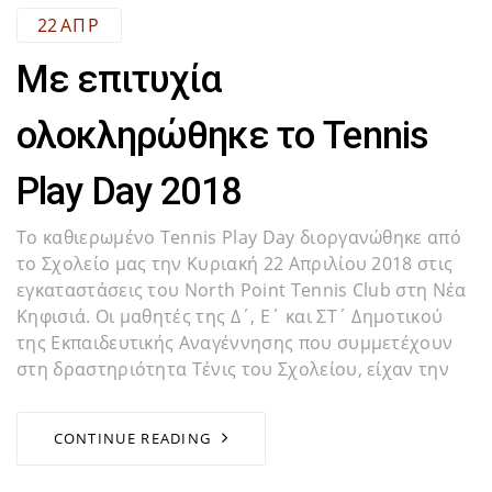
22
ΑΠΡ
Με επιτυχία
ολοκληρώθηκε το Tennis
Play Day 2018
Το καθιερωμένο Tennis Play Day διοργανώθηκε από
το Σχολείο μας την Κυριακή 22 Απριλίου 2018 στις
εγκαταστάσεις του North Point Tennis Club στη Νέα
Κηφισιά. Οι μαθητές της Δ΄, Ε΄ και ΣΤ΄ Δημοτικού
της Εκπαιδευτικής Αναγέννησης που συμμετέχουν
στη δραστηριότητα Τένις του Σχολείου, είχαν την
CONTINUE READING