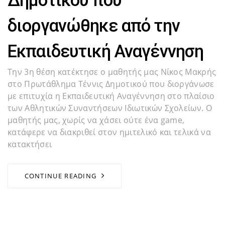
διοργανώθηκε από την
Εκπαιδευτική Αναγέννηση
Την 3η θέση κατέκτησε ο μαθητής μας Νίκος Μακρής
στο Πρωτάθλημα Τέννις Δημοτικού που διοργάνωσε
με επιτυχία η Εκπαιδευτική Αναγέννηση στο πλαίσιο
των Αθλητικών Συναντήσεων Ιδιωτικών Σχολείων. Ο
μαθητής μας, χωρίς να χάσει ούτε ένα game,
κατάφερε να διακριθεί στον ημιτελικό και τελικά να
κατακτήσει
CONTINUE READING