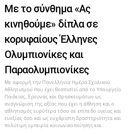
Με το σύνθημα «Ας
κινηθούμε» δίπλα σε
κορυφαίους Έλληνες
Ολυμπιονίκες και
Παραολυμπιονίκες
Με αφορμή την Πανελλήνια Ημέρα Σχολικού
Αθλητισμού που έχει θεσπιστεί από το Υπουργείο
Παιδείας, Έρευνας και Θρησκευμάτων ως
αναγνώριση της αξίας που έχει η άθληση και ο
αθλητισμός ευρύτερα τόσο σε επίπεδο υγείας και
ευεξίας όσο και ως ευχάριστη δραστηριότητα και
πολύτιμη εμπειρία κοινωνικοποίησης και