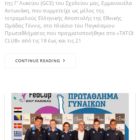
της Γ’ Λυκείου (GCE) του Σχολείου μας, Εμμανουέλα
Αντωνάκη, που συμμετείχε ως μέλος της
τετραμελούς Ελληνικής Αποστολής της Εθνικής
Ομάδας Τέννις, στο πλαίσιο του Παγκόσμιου
Πρωταθλήματος που πραγματοποιήθηκε στο «ΤΑΤΟΙ
CLUB» από τις 18 έως και τις 21
CONTINUE READING