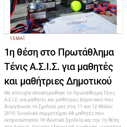
13
ΜΆΙ
1η θέση στο Πρωτάθλημα
Τένις Α.Σ.Ι.Σ. για μαθητές
και μαθήτριες Δημοτικού
Με επιτυχία ολοκληρώθηκε το Πρωτάθλημα Τένις
Α.Σ.Ι.Σ. για μαθητές και μαθήτριες Δημοτικού που
διοργάνωσε το Σχολείο μας στις 11 και 12 Μαΐου
2019. Συνολικά συμμετείχαν 68 μαθητές που
εκπροσώπησαν 18 Ιδιωτικά Σχολεία και την 1η θέση
στα Αγόρια, έχοντας εξαιρετική εμφάνιση, νικηφόρα