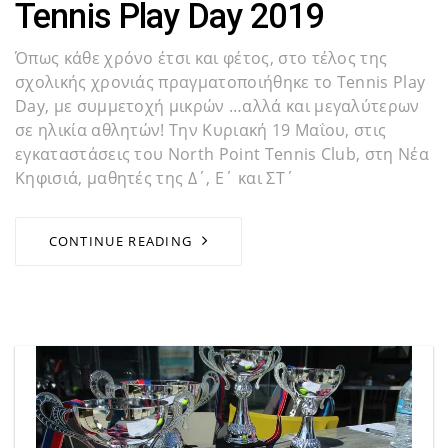
Tennis Play Day 2019
Όπως κάθε χρόνο έτσι και φέτος, στο τέλος της
σχολικής χρονιάς πραγματοποιήθηκε το Tennis Play
Day, με συμμετοχή μικρών …αλλά και μεγαλύτερων
σε ηλικία αθλητών! Την Κυριακή 19 Μαΐου, στις
εγκαταστάσεις του North Point Tennis Club, στη Νέα
Κηφισιά, μαθητές της Δ΄, Ε΄ και ΣΤ΄
CONTINUE READING