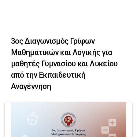
Skip
Skip
to
primary
links
navigation
3ος Διαγωνισμός Γρίφων
Skip
Μαθηματικών και Λογικής για
to
μαθητές Γυμνασίου και Λυκείου
content
από την Εκπαιδευτική
Αναγέννηση