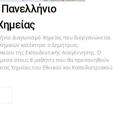
 Πανελλήνιο
Χημείας
ήνιο Διαγωνισμό Χημείας που διοργανώνεται
Χημικών κατέκτησε ο Δημήτριος
υκείου της Εκπαιδευτικής Αναγέννησης. Ο
άμεσα στους 8 μαθητές που θα προπονηθούν
τος Χημείας του Εθνικού και Καποδιστριακού