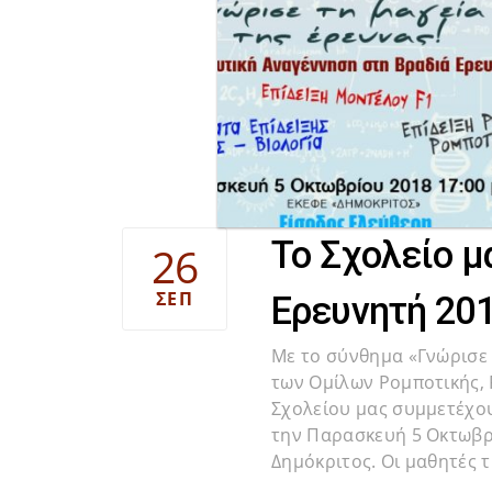
Το Σχολείο μ
26
ΣΕΠ
Ερευνητή 20
Με το σύνθημα «Γνώρισε 
των Ομίλων Ρομποτικής, F
Σχολείου μας συμμετέχου
την Παρασκευή 5 Οκτωβρί
Δημόκριτος. Οι μαθητές 