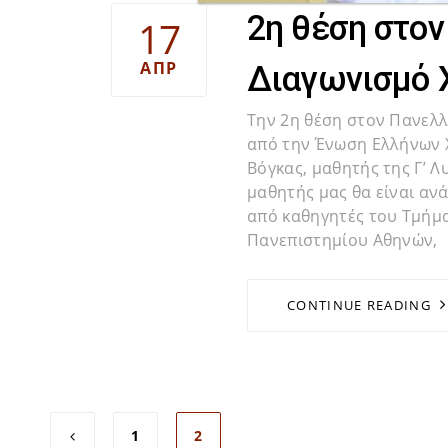
2η θέση στον
17
ΑΠΡ
Διαγωνισμό 
Την 2η θέση στον Πανελλ
από την Ένωση Ελλήνων 
Βόγκας, μαθητής της Γ’ Λ
μαθητής μας θα είναι αν
από καθηγητές του Τμήμα
Πανεπιστημίου Αθηνών,
CONTINUE READING
1
2