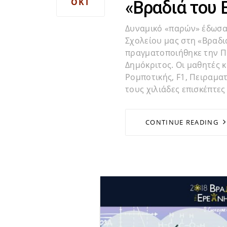
ΟΚΤ
«Βραδιά του 
Δυναμικό «παρών» έδωσαν
Σχολείου μας στη «Βραδι
πραγματοποιήθηκε την Π
Δημόκριτος. Οι μαθητές κ
Ρομποτικής, F1, Πειραμα
τους χιλιάδες επισκέπτες
CONTINUE READING