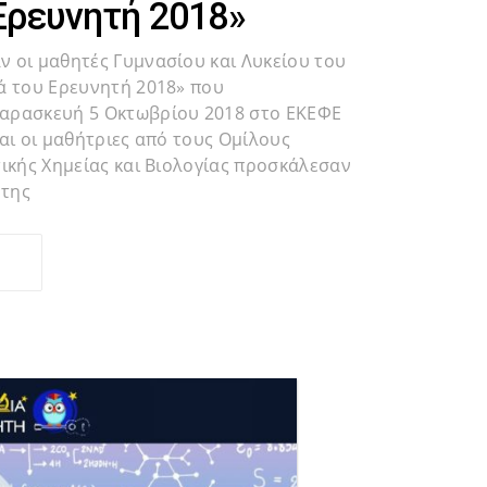
Ερευνητή 2018»
 οι μαθητές Γυμνασίου και Λυκείου του
ά του Ερευνητή 2018» που
αρασκευή 5 Οκτωβρίου 2018 στο ΕΚΕΦΕ
αι οι μαθήτριες από τους Ομίλους
τικής Χημείας και Βιολογίας προσκάλεσαν
 της