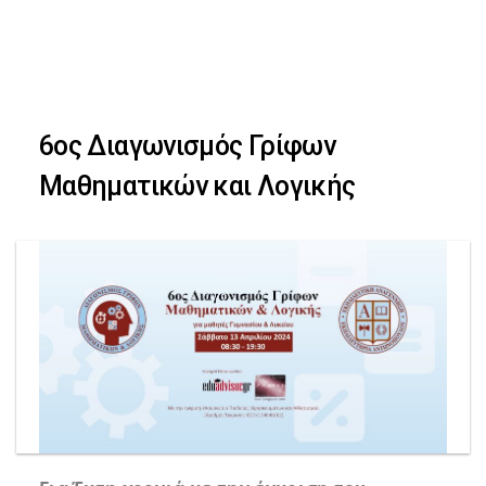
Skip
Skip
to
primary
links
navigation
6ος Διαγωνισμός Γρίφων
Skip
Μαθηματικών και Λογικής
to
content