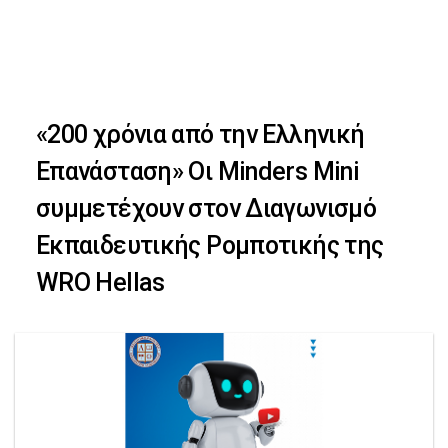
Skip
Skip
to
primary
links
navigation
«200 χρόνια από την Ελληνική
Skip
Επανάσταση» Οι Minders Mini
to
συμμετέχουν στον Διαγωνισμό
content
Εκπαιδευτικής Ρομποτικής της
WRO Hellas