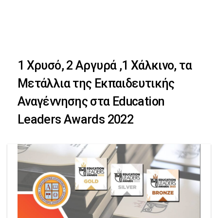
Skip
Skip
to
primary
links
navigation
1 Χρυσό, 2 Αργυρά ,1 Χάλκινο, τα
Skip
Μετάλλια της Εκπαιδευτικής
to
Αναγέννησης στα Education
content
Leaders Awards 2022