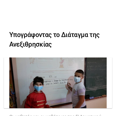
Skip
Skip
to
primary
links
navigation
Υπογράφοντας το Διάταγμα της
Skip
Ανεξιθρησκίας
to
content