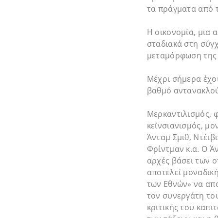
τα πράγματα από 
Η οικονομία, μια 
σταδιακά στη σύγ
μεταμόρφωση της 
Μέχρι σήμερα έχο
βαθμό αντανακλού
Μερκαντιλισμός, φ
κεϊνσιανισμός, μο
Άνταμ Σμιθ, Ντέιβ
Φρίντμαν κ.α. Ο Ά
αρχές βάσει των ο
αποτελεί μοναδική
των Εθνών» να απο
τον συνεργάτη του
κριτικής του καπι