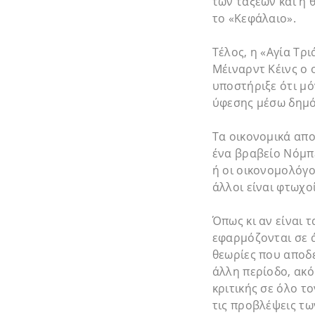
των τάξεων και η 
το «Κεφάλαιο».
Τέλος, η «Αγία Τρ
Μέιναρντ Κέινς ο 
υποστήριξε ότι μό
ύφεσης μέσω δημό
Τα οικονομικά απ
ένα βραβείο Νόμπε
ή οι οικονομολόγοι
άλλοι είναι φτωχοί
Όπως κι αν είναι
εφαρμόζονται σε ά
θεωρίες που αποδε
άλλη περίοδο, ακό
κριτικής σε όλο το
τις προβλέψεις τω