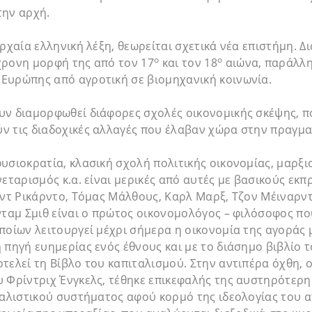
την αρχή.
αρχαία ελληνική λέξη, θεωρείται σχετικά νέα επιστήμη. 
ο
ο
χρονη μορφή της από τον 17
και τον 18
αιώνα, παράλλη
Ευρώπης από αγροτική σε βιομηχανική κοινωνία.
υν διαμορφωθεί διάφορες σχολές οικονομικής σκέψης, π
ν τις διαδοχικές αλλαγές που έλαβαν χώρα στην πραγμα
υσιοκρατία, κλασική σχολή πολιτικής οικονομίας, μαρξι
νεταρισμός κ.α. είναι μερικές από αυτές με βασικούς εκ
ιντ Ρικάρντο, Τόμας Μάλθους, Καρλ Μαρξ, Τζον Μέιναρντ
νταμ Σμιθ είναι ο πρώτος οικονομολόγος – φιλόσοφος πο
ποίων λειτουργεί μέχρι σήμερα η οικονομία της αγοράς 
 πηγή ευημερίας ενός έθνους και με το διάσημο βιβλίο 
τελεί τη Βίβλο του καπιταλισμού. Στην αντιπέρα όχθη, 
 Φρίντριχ Ένγκελς, τέθηκε επικεφαλής της αυστηρότερη
ταλιστικού συστήματος αφού κορμό της ιδεολογίας του 