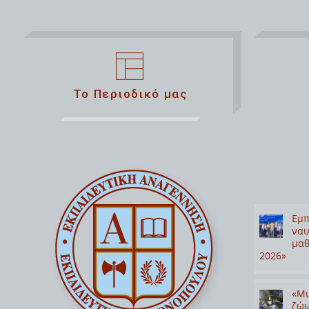
Το Περιοδικό μας
Εμπ
ναυ
μαθ
2026»
«Μι
ζώω