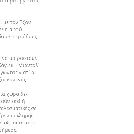
ιότερο έργο του,
ι με τον Τζον
μένη αφού
ία σε περιόδους
ν να μοιραστούν
άγιεκ – Μιρντάλ)
γώντας γιατί οι
ξία κανενός.
οια χώρα δεν
ούν εκεί ή
τελεσματικές σε
είμενο σκληρής
α αξιοπιστία με
 σήμερα