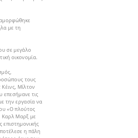
Διαμορφώθηκε
λα με τη
ου σε μεγάλο
τική οικονομία.
σμός,
προσώπους τους
 Κέινς, Μίλτον
υ επεσήμανε τις
με την εργασία να
του «Ο πλούτος
ο Καρλ Μαρξ με
ς επιστημονικής
αποτέλεσε η πάλη