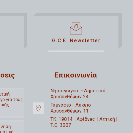
G.C.E. Newsletter
σεις
Επικοινωνία
Nηπιαγωγείο - Δημοτικό
υτική
Χρυσανθέμων 24
γο για τους
τικής
Γυμνάσιο - Λύκειο
Χρυσανθέμων 11
TK. 19014 Αφίδνες | Αττική |
Τ.Θ. 3007
ννηση
ιματικό