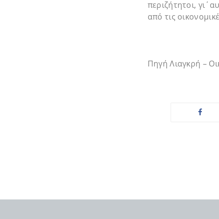
περιζήτητοι, γι΄α
από τις οικονομικ
Πηγή Λιαγκρή – Ο