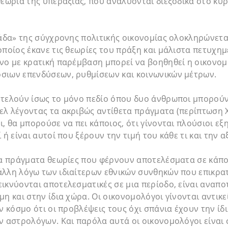
θεωρία της υπεραξίας, που αναλύονται διεξοδικά στο κυρ
ιάδα» της σύγχρονης πολιτικής οικονομίας ολοκληρώνετα
οποίος έκανε τις θεωρίες του πράξη και μάλιστα πετυχη
νο με κρατική παρέμβαση μπορεί να βοηθηθεί η οικονομ
σιων επενδύσεων, ρυθμίσεων και κοινωνικών μέτρων.
οτελούν ίσως το μόνο πεδίο όπου δυο άνθρωποι μπορού
λ λέγοντας τα ακριβώς αντίθετα πράγματα (περίπτωση Χ
, θα μπορούσε να πει κάποιος, ότι γίνονται πλούσιοι εξη
 ή είναι αυτοί που ξέρουν την τιμή του κάθε τι και την α
 τα πράγματα θεωρίες που φέρνουν αποτελέσματα σε κάπ
λλη λόγω των ιδιαίτερων εθνικών συνθηκών που επικρατ
ικνύονται αποτελεσματικές σε μια περίοδο, είναι αναπο
μη και στην ίδια χώρα. Οι οικονομολόγοι γίνονται αντικ
ν κόσμο ότι οι προβλέψεις τους όχι σπάνια έχουν την ίδι
ν αστρολόγων. Και παρόλα αυτά οι οικονομολόγοι είναι