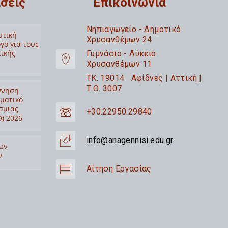
σεις
Επικοινωνία
Nηπιαγωγείο - Δημοτικό
υτική
Χρυσανθέμων 24
γο για τους
τικής
Γυμνάσιο - Λύκειο
Χρυσανθέμων 11
TK. 19014 Αφίδνες | Αττική |
Τ.Θ. 3007
ννηση
ιματικό
σμιας
+30.22950.29840
) 2026
info@anagennisi.edu.gr
ων
υ
Αίτηση Εργασίας