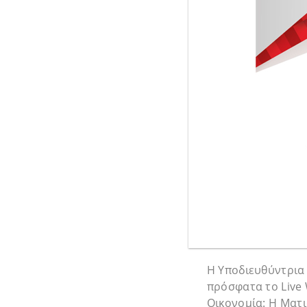
Η Υποδιευθύντρια
πρόσφατα το Live 
Οικονομία: Η Ματι