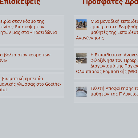
Επισκέψεις
Πρόσφατες Δρά
ειρία στον κόσμο της
Μια μοναδική εκπαιδε
τιλίας: Επίσκεψη των
εμπειρία στο Εδιμβούρ
ητών μας στα «Ποσειδώνια
μαθητές της Εκπαιδευ
Αναγέννησης
α βόλτα στον κόσμο των
Η Εκπαιδευτική Αναγέ
ν!»
φιλοξένησε τον Προκρ
Διαγωνισμό της Παγκό
Ολυμπιάδας Ρομποτικής (WRO
 βιωματική εμπειρία
μανικής γλώσσας στο Goethe-
Τελετή Αποφοίτησης τ
itut
μαθητών της Γ’ Λυκείο