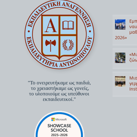
Εμπ
ναυ
μαθ
2026»
«Μι
ζώω
Μια
"Το ονειρευτήκαμε ως παιδιά,
γερ
το χρειαστήκαμε ως γονείς,
Inst
το υλοποιούμε ως υπεύθυνοι
εκπαιδευτικοί."