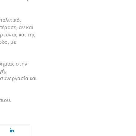
πολιτικό,
έρασε, αν και
ρευνας και της
οδο, με
δημίας στην
γή,
 συνεργασία και
σιου.