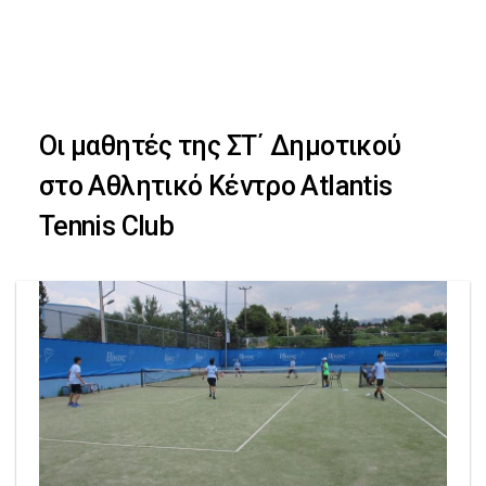
Skip
Skip
to
primary
links
navigation
Οι μαθητές της ΣΤ΄ Δημοτικού
Skip
στο Αθλητικό Κέντρο Atlantis
to
Tennis Club
content