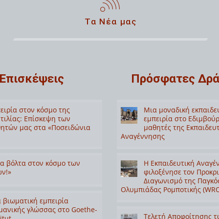
Τα Νέα μας
Επισκέψεις
Πρόσφατες Δρά
ειρία στον κόσμο της
Μια μοναδική εκπαιδε
τιλίας: Επίσκεψη των
εμπειρία στο Εδιμβούρ
ητών μας στα «Ποσειδώνια
μαθητές της Εκπαιδευ
Αναγέννησης
α βόλτα στον κόσμο των
Η Εκπαιδευτική Αναγέ
ν!»
φιλοξένησε τον Προκρ
Διαγωνισμό της Παγκό
Ολυμπιάδας Ρομποτικής (WRO
 βιωματική εμπειρία
μανικής γλώσσας στο Goethe-
Τελετή Αποφοίτησης τ
itut