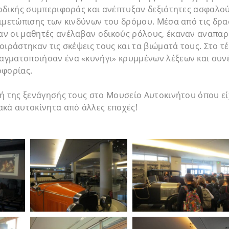
οδικής συμπεριφοράς και ανέπτυξαν δεξιότητες ασφαλού
τιμετώπισης των κινδύνων του δρόμου. Μέσα από τις δρ
ν οι μαθητές ανέλαβαν οδικούς ρόλους, έκαναν αναπα
οιράστηκαν τις σκέψεις τους και τα βιώματά τους. Στο τ
γματοποιήσαν ένα «κυνήγι» κρυμμένων λέξεων και συνέ
οφορίας.
ή της ξενάγησής τους στο Μουσείο Αυτοκινήτου όπου εί
ακά αυτοκίνητα από άλλες εποχές!