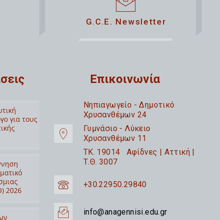
G.C.E. Newsletter
σεις
Επικοινωνία
Nηπιαγωγείο - Δημοτικό
υτική
Χρυσανθέμων 24
γο για τους
τικής
Γυμνάσιο - Λύκειο
Χρυσανθέμων 11
TK. 19014 Αφίδνες | Αττική |
Τ.Θ. 3007
ννηση
ιματικό
σμιας
+30.22950.29840
) 2026
info@anagennisi.edu.gr
ων