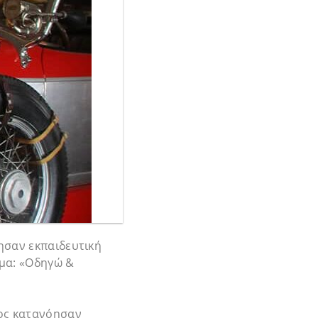
ησαν εκπαιδευτική
μα: «Οδηγώ &
ος κατανόησαν