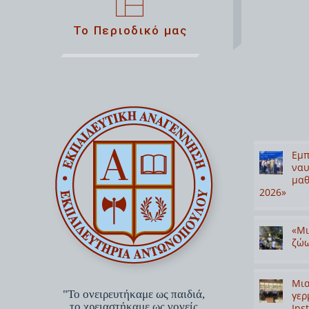
Το Περιοδικό μας
Εμπ
ναυ
μαθ
2026»
«Μι
ζώω
Μια
"Το ονειρευτήκαμε ως παιδιά,
γερ
το χρειαστήκαμε ως γονείς,
Inst