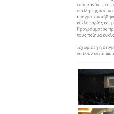
τους κανόνες της 
αντίληψης και αν
πραγματοποιήθηκα
κυκλοφορίας και μ
Προγράμματος πρα
τους ποίημα κυκλ
Ξεχωριστή η στιγμ
να δουν εντυπωσι