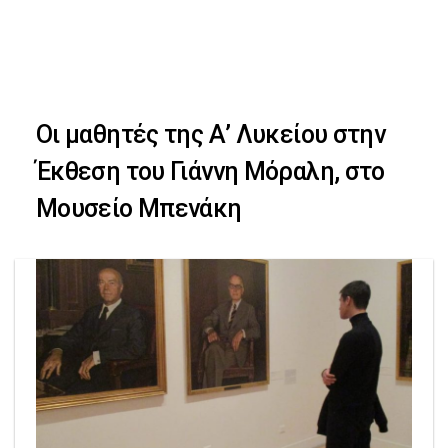
Skip
Skip
to
primary
links
navigation
Οι μαθητές της Α’ Λυκείου στην
Skip
Έκθεση του Γιάννη Μόραλη, στο
to
Μουσείο Μπενάκη
content