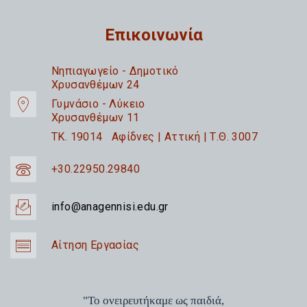
Επικοινωνία
Nηπιαγωγείο - Δημοτικό
Χρυσανθέμων 24
Γυμνάσιο - Λύκειο
Χρυσανθέμων 11
TK. 19014 Αφίδνες | Αττική | Τ.Θ. 3007
+30.22950.29840
info@anagennisi.edu.gr
Αίτηση Εργασίας
"Το ονειρευτήκαμε ως παιδιά,