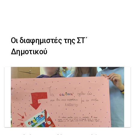
Skip
Skip
to
primary
links
navigation
Οι διαφημιστές της ΣΤ΄
Skip
Δημοτικού
to
content