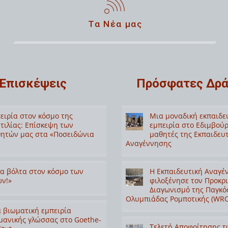
Τα Νέα μας
Επισκέψεις
Πρόσφατες Δρά
ειρία στον κόσμο της
Μια μοναδική εκπαιδε
τιλίας: Επίσκεψη των
εμπειρία στο Εδιμβούρ
ητών μας στα «Ποσειδώνια
μαθητές της Εκπαιδευ
Αναγέννησης
α βόλτα στον κόσμο των
Η Εκπαιδευτική Αναγέ
ν!»
φιλοξένησε τον Προκρ
Διαγωνισμό της Παγκό
Ολυμπιάδας Ρομποτικής (WRO
 βιωματική εμπειρία
μανικής γλώσσας στο Goethe-
Τελετή Αποφοίτησης τ