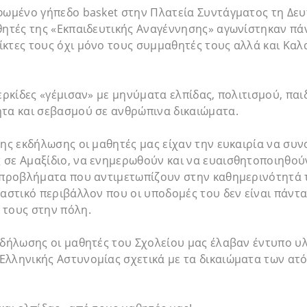
φωμένο γήπεδο basket στην Πλατεία Συντάγματος τη Δευ
θητές της «Εκπαιδευτικής Αναγέννησης» αγωνίστηκαν πά
κτες τους όχι μόνο τους συμμαθητές τους αλλά και Καλ
κερκίδες «γέμισαν» με μηνύματα ελπίδας, πολιτισμού, παι
ητα και σεβασμού σε ανθρώπινα δικαιώματα.
της εκδήλωσης οι μαθητές μας είχαν την ευκαιρία να συ
 σε Αμαξίδιο, να ενημερωθούν και να ευαισθητοποιηθού
α προβλήματα που αντιμετωπίζουν στην καθημερινότητά 
 αστικό περιβάλλον που οι υποδομές του δεν είναι πάντα
 τους στην πόλη.
κδήλωσης οι μαθητές του Σχολείου μας έλαβαν έντυπο υ
Ελληνικής Αστυνομίας σχετικά με τα δικαιώματα των ατ