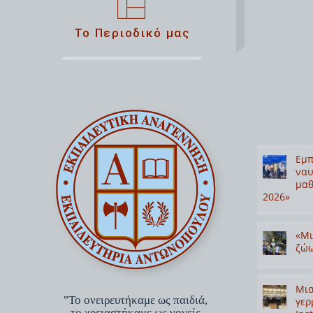
Το Περιοδικό μας
Εμπ
ναυ
μαθ
2026»
«Μι
ζώω
Μια
"Το ονειρευτήκαμε ως παιδιά,
γερ
το χρειαστήκαμε ως γονείς,