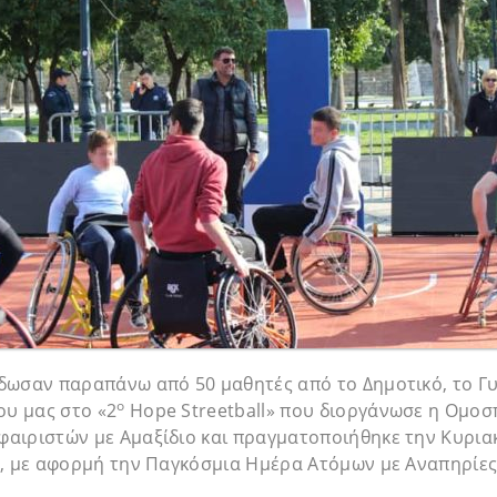
δωσαν παραπάνω από 50 μαθητές από το Δημοτικό, το Γυ
ο
ου μας στο «2
Hope Streetball» που διοργάνωσε η Ομοσ
αιριστών με Αμαξίδιο και πραγματοποιήθηκε την Κυριακ
8, με αφορμή την Παγκόσμια Ημέρα Ατόμων με Αναπηρίες