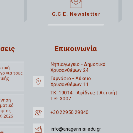
G.C.E. Newsletter
σεις
Επικοινωνία
Nηπιαγωγείο - Δημοτικό
υτική
Χρυσανθέμων 24
γο για τους
τικής
Γυμνάσιο - Λύκειο
Χρυσανθέμων 11
TK. 19014 Αφίδνες | Αττική |
Τ.Θ. 3007
ννηση
ιματικό
σμιας
+30.22950.29840
) 2026
info@anagennisi.edu.gr
ων