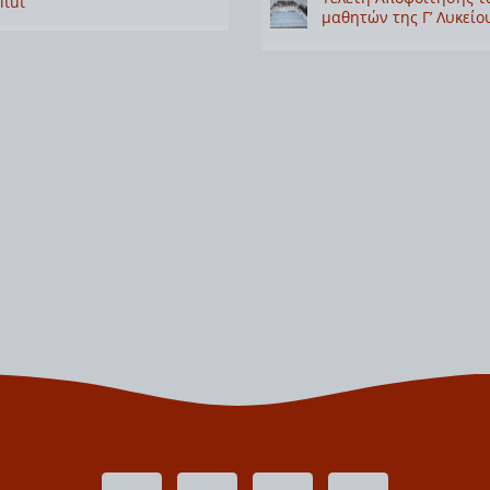
itut
μαθητών της Γ’ Λυκείο