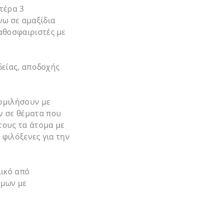
τέρα 3
νω σε αμαξίδια
αθοσφαιριστές με
δείας, αποδοχής
νομιλήσουν με
ν σε θέματα που
τους τα άτομα με
 φιλόξενες για την
λικό από
όμων με