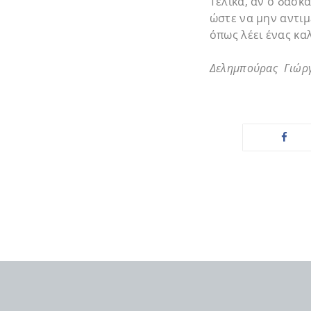
Τελικά, αν ο δάσκ
ώστε να μην αντι
όπως λέει ένας κα
Δελημπούρας Γιώρ