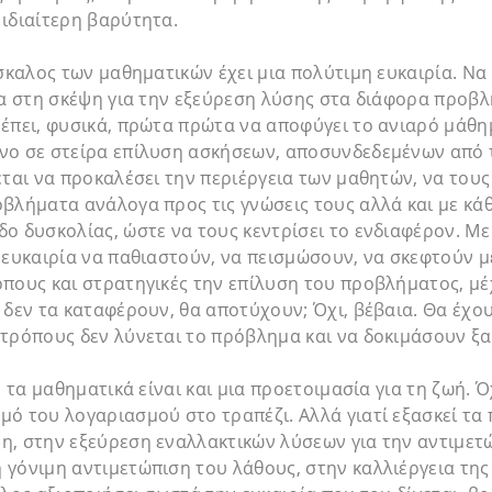
ιδιαίτερη βαρύτητα.
άσκαλος των μαθηματικών έχει μια πολύτιμη ευκαιρία. Να
ία στη σκέψη για την εξεύρεση λύσης στα διάφορα προβλ
ρέπει, φυσικά, πρώτα πρώτα να αποφύγει το ανιαρό μάθ
νο σε στείρα επίλυση ασκήσεων, αποσυνδεδεμένων από 
εται να προκαλέσει την περιέργεια των μαθητών, να τους
βλήματα ανάλογα προς τις γνώσεις τους αλλά και με κά
ο δυσκολίας, ώστε να τους κεντρίσει το ενδιαφέρον. Με
 ευκαιρία να παθιαστούν, να πεισμώσουν, να σκεφτούν 
πους και στρατηγικές την επίλυση του προβλήματος, μέ
 δεν τα καταφέρουν, θα αποτύχουν; Όχι, βέβαια. Θα έχου
τρόπους δεν λύνεται το πρόβλημα και να δοκιμάσουν ξα
, τα μαθηματικά είναι και μια προετοιμασία για τη ζωή. Ό
ό του λογαριασμού στο τραπέζι. Αλλά γιατί εξασκεί τα 
η, στην εξεύρεση εναλλακτικών λύσεων για την αντιμετ
 γόνιμη αντιμετώπιση του λάθους, στην καλλιέργεια τη