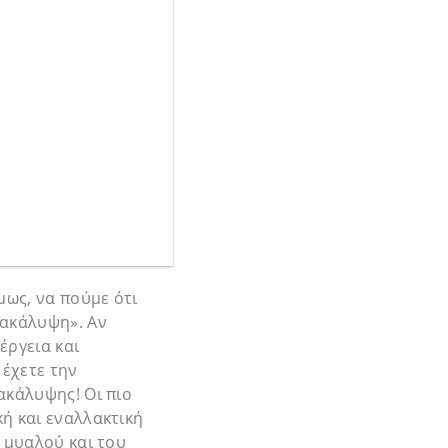
ως, να πούμε ότι
νακάλυψη». Αν
έργεια και
 έχετε την
ακάλυψης! Οι πιο
ή και εναλλακτική
υ μυαλού και του