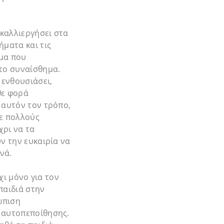
 καλλιεργήσει στα
ήματα και τις
ημα που
το συναίσθημα.
 ενθουσιάσει,
θε φορά
 αυτόν τον τρόπο,
με πολλούς
χρι να τα
ν την ευκαιρία να
νά.
χι μόνο για τον
παιδιά στην
ώπιση
ς αυτοπεποίθησης.