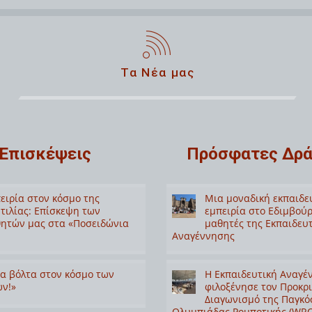
Τα Νέα μας
Επισκέψεις
Πρόσφατες Δρά
ειρία στον κόσμο της
Μια μοναδική εκπαιδε
τιλίας: Επίσκεψη των
εμπειρία στο Εδιμβούρ
ητών μας στα «Ποσειδώνια
μαθητές της Εκπαιδευ
Αναγέννησης
α βόλτα στον κόσμο των
Η Εκπαιδευτική Αναγέ
ν!»
φιλοξένησε τον Προκρ
Διαγωνισμό της Παγκό
Ολυμπιάδας Ρομποτικής (WRO