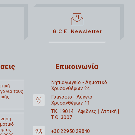
G.C.E. Newsletter
σεις
Επικοινωνία
Nηπιαγωγείο - Δημοτικό
υτική
Χρυσανθέμων 24
γο για τους
τικής
Γυμνάσιο - Λύκειο
Χρυσανθέμων 11
TK. 19014 Αφίδνες | Αττική |
Τ.Θ. 3007
ννηση
ιματικό
σμιας
+30.22950.29840
) 2026