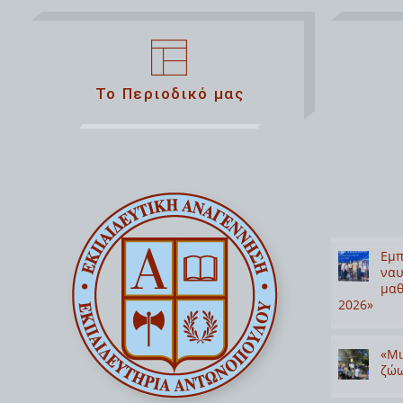
Το Περιοδικό μας
Εμπ
ναυ
μαθ
2026»
«Μι
ζώω