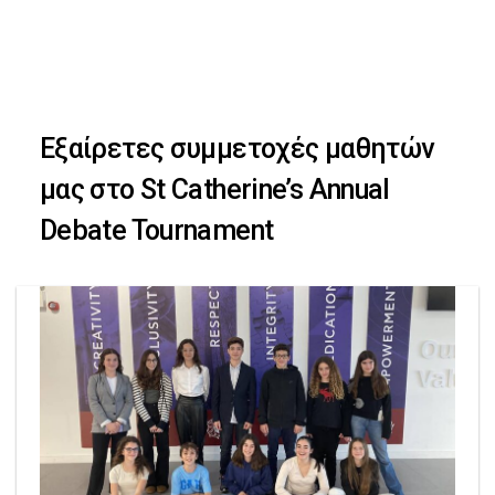
Skip
Skip
to
primary
links
navigation
Εξαίρετες συμμετοχές μαθητών
Skip
μας στο St Catherine’s Annual
to
Debate Tournament
content