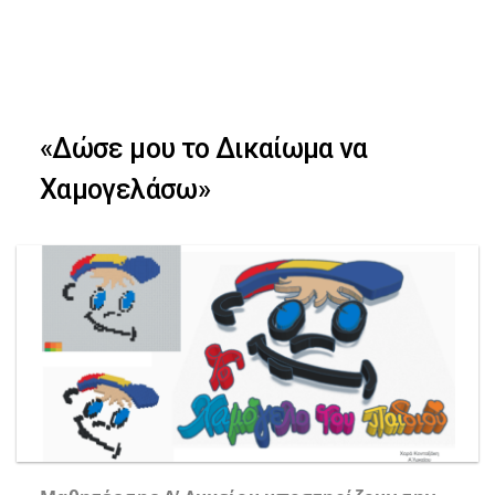
Skip
Skip
to
primary
links
navigation
«Δώσε μου το Δικαίωμα να
Skip
Χαμογελάσω»
to
content