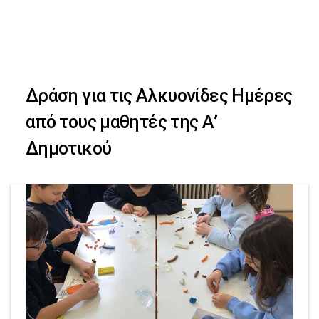
Skip
Skip
to
primary
links
navigation
Δράση για τις Αλκυονίδες Ημέρες
Skip
από τους μαθητές της Α’
to
Δημοτικού
content