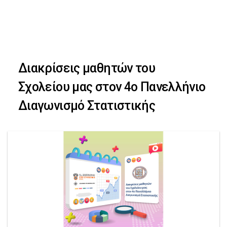
Skip
Skip
to
primary
links
navigation
Διακρίσεις μαθητών του
Skip
Σχολείου μας στον 4ο Πανελλήνιο
to
Διαγωνισμό Στατιστικής
content