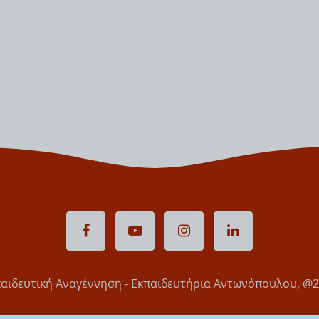
αιδευτική Αναγέννηση - Εκπαιδευτήρια Αντωνόπουλου, @