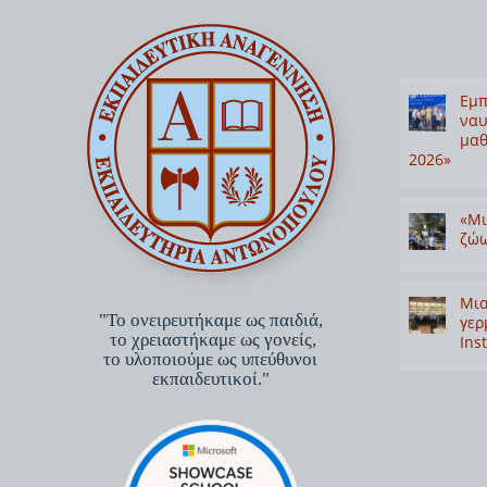
Εμπ
ναυ
μαθ
2026»
«Μι
ζώω
Μια
"Το ονειρευτήκαμε ως παιδιά,
γερ
το χρειαστήκαμε ως γονείς,
Inst
το υλοποιούμε ως υπεύθυνοι
εκπαιδευτικοί."