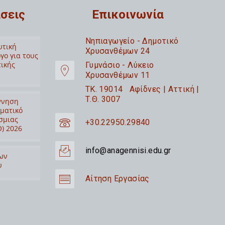
σεις
Επικοινωνία
Nηπιαγωγείο - Δημοτικό
υτική
Χρυσανθέμων 24
γο για τους
τικής
Γυμνάσιο - Λύκειο
Χρυσανθέμων 11
TK. 19014 Αφίδνες | Αττική |
Τ.Θ. 3007
ννηση
ιματικό
σμιας
+30.22950.29840
) 2026
info@anagennisi.edu.gr
ων
υ
Αίτηση Εργασίας