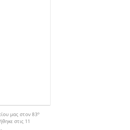
ο
είου μας στον 83
θηκε στις 11
.