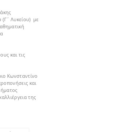
βάκης
 (Γ΄ Λυκείου) με
Μαθηματική
θα
ους και τις
ριο Κωνσταντίνο
προπονήσεις και
μήματος
καλλιέργεια της