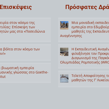
Επισκέψεις
Πρόσφατες Δρά
ειρία στον κόσμο της
Μια μοναδική εκπαιδε
τιλίας: Επίσκεψη των
εμπειρία στο Εδιμβούρ
ητών μας στα «Ποσειδώνια
μαθητές της Εκπαιδευ
Αναγέννησης
α βόλτα στον κόσμο των
Η Εκπαιδευτική Αναγέ
ν!»
φιλοξένησε τον Προκρ
Διαγωνισμό της Παγκό
Ολυμπιάδας Ρομποτικής (WRO
 βιωματική εμπειρία
μανικής γλώσσας στο Goethe-
Τελετή Αποφοίτησης τ
itut
μαθητών της Γ’ Λυκείο