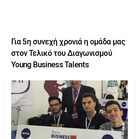
Skip
Skip
to
primary
links
navigation
Για 5η συνεχή χρονιά η ομάδα μας
Skip
στον Τελικό του Διαγωνισμού
to
Young Business Talents
content