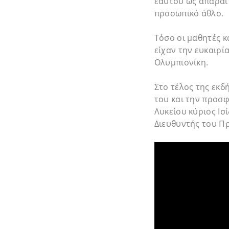
εαυτού ως απαραίτ
προσωπικό άθλο.
Τόσο οι μαθητές κ
είχαν την ευκαιρί
Ολυμπιονίκη.
Στο τέλος της εκδ
του και την προσφ
Λυκείου κύριος Ισ
Διευθυντής του Π