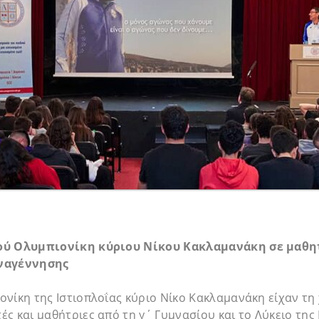
ού Ολυμπιονίκη κύριου Νίκου Κακλαμανάκη σε μαθη
ναγέννησης
νίκη της Ιστιοπλοΐας κύριο Νίκο Κακλαμανάκη είχαν τη
ς και μαθήτριες από τη γ΄ Γυμνασίου και το Λύκειο της