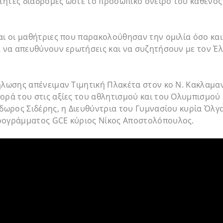
ητες διαδρομές ώστε το προσωπικό όνειρο του καθενός 
αι οι μαθήτριες που παρακολούθησαν την ομιλία όσο και 
α να απευθύνουν ερωτήσεις και να συζητήσουν με τον Έ
ήλωσης απένειμαν Τιμητική Πλακέτα στον κο Ν. Κακλαμαν
ορά του στις αξίες του αθλητισμού και του Ολυμπισμού
ίδωρος Σιδέρης, η Διευθύντρια του Γυμνασίου κυρία Όλγ
ρογράμματος GCE κύριος Νίκος Αποστολόπουλος.