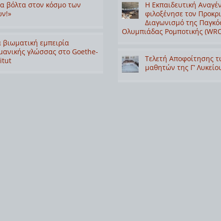
α βόλτα στον κόσμο των
Η Εκπαιδευτική Αναγέ
ν!»
φιλοξένησε τον Προκρ
Διαγωνισμό της Παγκό
Ολυμπιάδας Ρομποτικής (WRO
 βιωματική εμπειρία
μανικής γλώσσας στο Goethe-
Τελετή Αποφοίτησης τ
itut
μαθητών της Γ’ Λυκείο