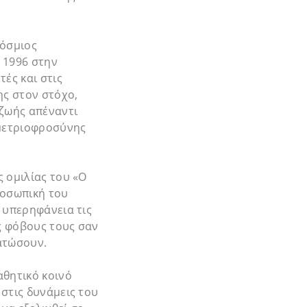
κόσμιος
 1996 στην
ές και στις
ης στον στόχο,
ζωής απέναντι
 μετριοφροσύνης
 ομιλίας του «Ο
ροσωπική του
 υπερηφάνεια τις
ς φόβους τους σαν
ατώσουν.
αθητικό κοινό
στις δυνάμεις του