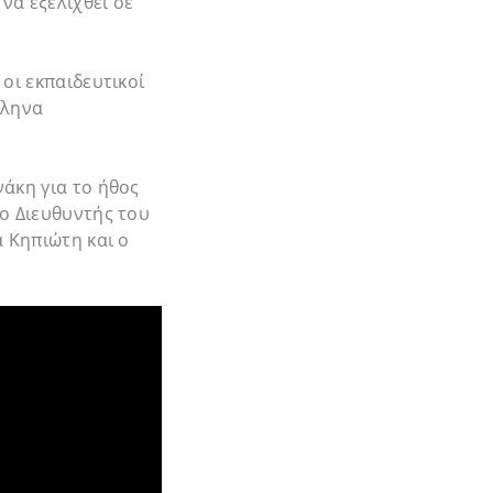
να εξελιχθεί σε
οι εκπαιδευτικοί
λληνα
άκη για το ήθος
 ο Διευθυντής του
α Κηπιώτη και ο