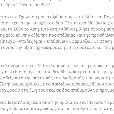
Τετάρτη 27 Μαρτίου 2024.
τρο του Σχολείου μας ο αξιέπαινος Ιστιοπλόος και Παγ
οίος έχει στην κατοχή του δυο Ολυμπιακά Μετάλλια (το
και το 2004 το Ασημένιο στην Αθήνα) μίλησε στους μαθητ
σημασία και την αξία της προσπάθειας και της προσήλωσ
ρίπτυχο «Αποδέχομαι – Μαθαίνω – Εφαρμόζω» ως στάση 
 τόνισε την αξία της σωφροσύνης στη δυστυχία και της
κά ανέφερε ο κος Ν. Κακλαμανάκης κατά τη διάρκεια της
χάνω είναι ο αγώνας που δεν δίνω» και μέσα από την π
ραδείγματα της αθλητικής του διαδρομής, που γέμισε με
 Ελλήνων, συμβούλεψε τα παιδιά να αντιμετωπίζουν του
προχωρούν στη ζωή τους και σε όσα επιθυμούν να πραγμ
ας Ιστιοπλόος μέσα από την ομιλία του ενέπνευσε το μ
ου για θέματα αυτογνωσίας, αυτοπεποίθησης και πίστης 