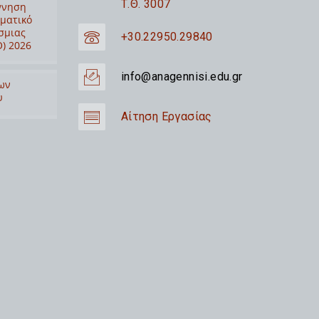
Τ.Θ. 3007
ννηση
ιματικό
σμιας
+30.22950.29840
) 2026
info@anagennisi.edu.gr
ων
υ
Αίτηση Εργασίας