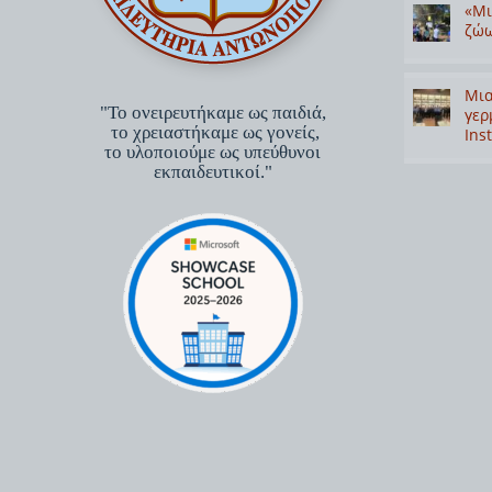
«Μι
ζώω
Μια
"Το ονειρευτήκαμε ως παιδιά,
γερ
το χρειαστήκαμε ως γονείς,
Inst
το υλοποιούμε ως υπεύθυνοι
εκπαιδευτικοί."