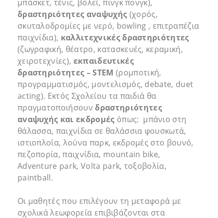
μπάσκετ, τένις, βόλεϊ, πινγκ πονγκ),
δραστηριότητες αναψυχής
(χορός,
σκυταλοδρομίες με νερό, bowling , επιτραπέζια
παιχνίδια),
καλλιτεχνικές δραστηριότητες
(ζωγραφική, θέατρο, κατασκευές, κεραμική,
χειροτεχνίες),
εκπαιδευτικές
δραστηριότητες –
STEM
(ρομποτική,
προγραμματισμός, μοντελισμός, debate, duet
acting). Εκτός Σχολείου τα παιδιά θα
πραγματοποιήσουν
δραστηριότητες
αναψυχής και εκδρομές
όπως: μπάνιο στη
θάλασσα, παιχνίδια σε θαλάσσια φουσκωτά,
ιστιοπλοΐα, λούνα παρκ, εκδρομές στο βουνό,
πεζοπορία, παιχνίδια, mountain bike,
Adventure park, Volta park, τοξοβολία,
paintball.
Οι μαθητές που επιλέγουν τη μεταφορά με
σχολικά λεωφορεία επιβιβάζονται στα