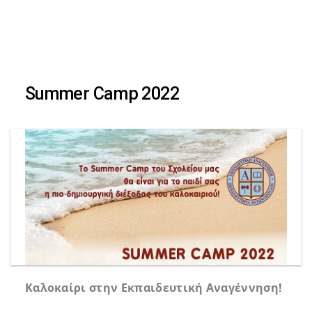
Skip
Skip
to
primary
links
navigation
Summer Camp 2022
Skip
to
content
Καλοκαίρι στην Εκπαιδευτική Αναγέννηση!