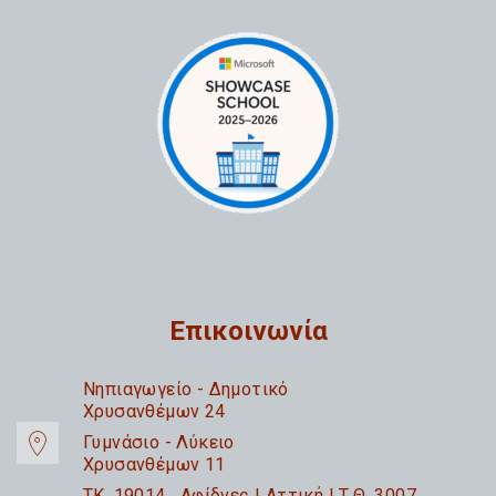
Επικοινωνία
Nηπιαγωγείο - Δημοτικό
Χρυσανθέμων 24
Γυμνάσιο - Λύκειο
Χρυσανθέμων 11
TK. 19014 Αφίδνες | Αττική | Τ.Θ. 3007