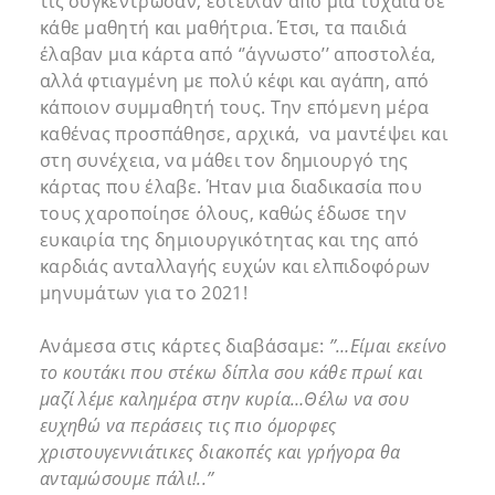
τις συγκέντρωσαν, έστειλαν από μία τυχαία σε
κάθε μαθητή και μαθήτρια. Έτσι, τα παιδιά
έλαβαν μια κάρτα από ‘’άγνωστο’’ αποστολέα,
αλλά φτιαγμένη με πολύ κέφι και αγάπη, από
κάποιον συμμαθητή τους. Την επόμενη μέρα
καθένας προσπάθησε, αρχικά, να μαντέψει και
στη συνέχεια, να μάθει τον δημιουργό της
κάρτας που έλαβε. Ήταν μια διαδικασία που
τους χαροποίησε όλους, καθώς έδωσε την
ευκαιρία της δημιουργικότητας και της από
καρδιάς ανταλλαγής ευχών και ελπιδοφόρων
μηνυμάτων για το 2021!
Ανάμεσα στις κάρτες διαβάσαμε:
’’…Είμαι εκείνο
το κουτάκι που στέκω δίπλα σου κάθε πρωί και
μαζί λέμε καλημέρα στην κυρία…Θέλω να σου
ευχηθώ να περάσεις τις πιο όμορφες
χριστουγεννιάτικες διακοπές και γρήγορα θα
ανταμώσουμε πάλι!..’’