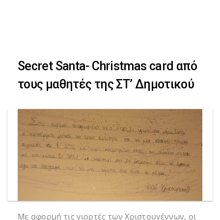
Skip
Skip
to
primary
links
navigation
Secret Santa- Christmas card από
Skip
τους μαθητές της ΣΤ’ Δημοτικού
to
content
Με αφορμή τις γιορτές των Χριστουγέννων, οι