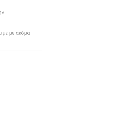
ην
υμε με ακόμα