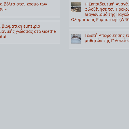
α βόλτα στον κόσμο των
Η Εκπαιδευτική Αναγέ
ν!»
φιλοξένησε τον Προκρ
Διαγωνισμό της Παγκό
Ολυμπιάδας Ρομποτικής (WRO
 βιωματική εμπειρία
μανικής γλώσσας στο Goethe-
Τελετή Αποφοίτησης τ
itut
μαθητών της Γ’ Λυκείο