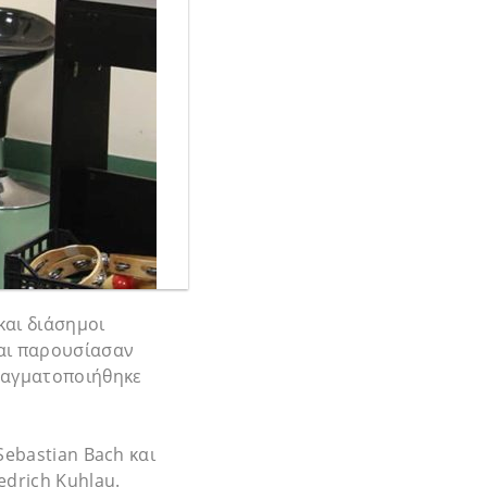
και διάσημοι
και παρουσίασαν
πραγματοποιήθηκε
Sebastian Bach και
edrich Kuhlau.