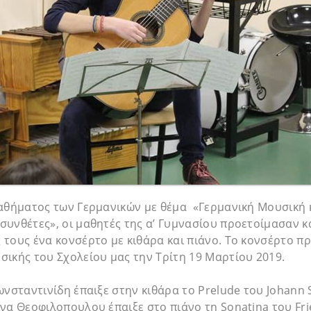
μαθήματος των Γερμανικών με θέμα «Γερμανική Μουσική 
συνθέτες», οι μαθητές της α’ Γυμνασίου προετοίμασαν 
 τους ένα κονσέρτο με κιθάρα και πιάνο. Το κονσέρτο 
σικής του Σχολείου μας την Τρίτη 19 Μαρτίου 2019.
ωνσταντινίδη έπαιξε στην κιθάρα το Prelude του Johann 
να Θεοφιλοπουλου έπαιξε στο πιάνο τη Sonatina του Fri