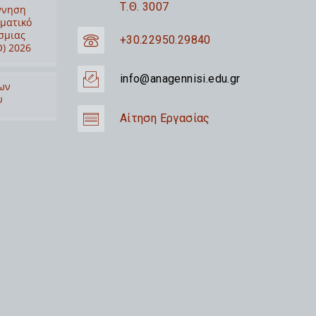
Τ.Θ. 3007
ννηση
ιματικό
σμιας
+30.22950.29840
) 2026
info@anagennisi.edu.gr
ων
υ
Αίτηση Εργασίας