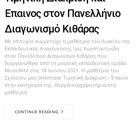
Έπαινος στον Πανελλήνιο
Διαγωνισμό Κιθάρας
Με επιτυχία συμμετείχε η μαθήτρια του Λυκείου της
Εκπαιδευτικής Αναγέννησης Ίρις Κωνσταντινίδη
στον Πανελλήνιο Διαγωνισμό Κιθάρας που
διοργανώθηκε από τη μουσική εκπαιδευτική ομάδα
MusicArte στις 18 Ιουνίου 2021. Η μαθήτρια του
Σχολείου μας απέσπασε Τιμητική Διάκριση – Έπαινο
στην κατηγορία της. Θερμά συγχαρητήρια στη
μαθήτριά
CONTINUE READING