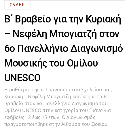
06
ΔΕΚ
Β΄ Βραβείο για την Κυριακή
– Νεφέλη Μπογιατζή στον
6ο Πανελλήνιο Διαγωνισμό
Μουσικής του Ομίλου
UNESCO
Η μαθήτρια της α’ Γυμνασίου του Σχολείου μας
Κυριακή – Νεφέλη Μπογιατζή κατέκτησε το Β’
Βραβείο στον 6ο Πανελλήνιο Διαγωνισμό του
Ομίλου UNESCO στην κατηγορία του Πιάνο για
εφήβους 12 έως 15 ετών. Ο Διαγωνισμός
πραγματοποιήθηκε στην Αίθουσα του Ωδείου