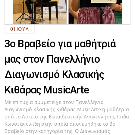
01
ΙΟΎΛ
3ο Βραβείο για μαθήτριά
μας στον Πανελλήνιο
Διαγωνισμό Κλασικής
Κιθάρας MusicArte
Με επιτυχία συμμετείχε στον Πανελλήνιο
Διαγωνισμό Κλασικής Κιθάρας MusicArte η μαθήτρια
από το Λύκειο της Εκπαιδευτικής Αναγέννησης Ίριδα
Κωνσταντινίδη στην οποία απονεμήθηκε το 3ο
Βραβείο στην κατηγορία της. Ο Διαγωνισμός