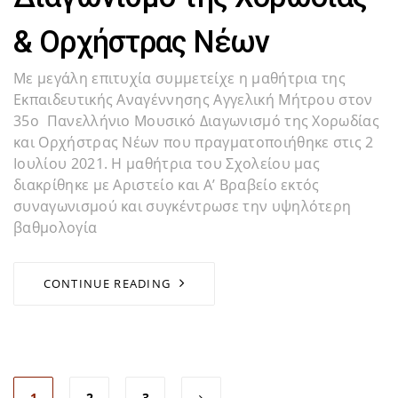
& Ορχήστρας Νέων
Με μεγάλη επιτυχία συμμετείχε η μαθήτρια της
Εκπαιδευτικής Αναγέννησης Αγγελική Μήτρου στον
35ο Πανελλήνιο Μουσικό Διαγωνισμό της Χορωδίας
και Ορχήστρας Νέων που πραγματοποιήθηκε στις 2
Ιουλίου 2021. Η μαθήτρια του Σχολείου μας
διακρίθηκε με Αριστείο και Α’ Βραβείο εκτός
συναγωνισμού και συγκέντρωσε την υψηλότερη
βαθμολογία
CONTINUE READING
1
2
3