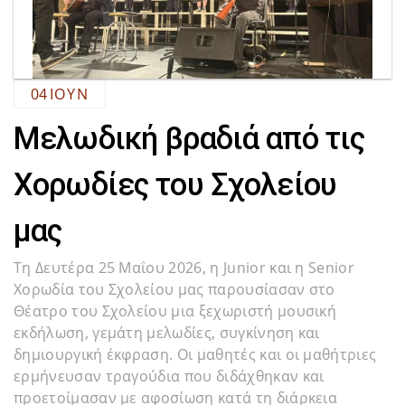
04
ΙΟΎΝ
Μελωδική βραδιά από τις
Χορωδίες του Σχολείου
μας
Τη Δευτέρα 25 Μαΐου 2026, η Junior και η Senior
Χορωδία του Σχολείου μας παρουσίασαν στο
Θέατρο του Σχολείου μια ξεχωριστή μουσική
εκδήλωση, γεμάτη μελωδίες, συγκίνηση και
δημιουργική έκφραση. Οι μαθητές και οι μαθήτριες
ερμήνευσαν τραγούδια που διδάχθηκαν και
προετοίμασαν με αφοσίωση κατά τη διάρκεια