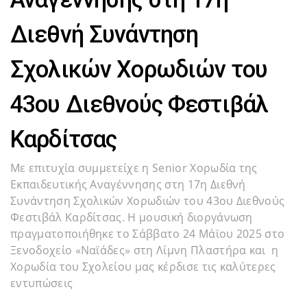
Διεθνή Συνάντηση
Σχολικών Χορωδιών του
43ου Διεθνούς Φεστιβάλ
Καρδίτσας
Με επιτυχία συμμετείχε η Senior Χορωδία της
Εκπαιδευτικής Αναγέννησης στη 17η Διεθνή
Συνάντηση Σχολικών Χορωδιών του 43ου Διεθνούς
Φεστιβάλ Καρδίτσας. Η μουσική διοργάνωση
πραγματοποιήθηκε το Σάββατο 24 Μάϊου 2025 στο
Ξενοδοχείο «Ναϊάδες» στη Λίμνη Πλαστήρα και η
Χορωδία του Σχολείου μας κέρδισε τις καλύτερες
εντυπώσεις