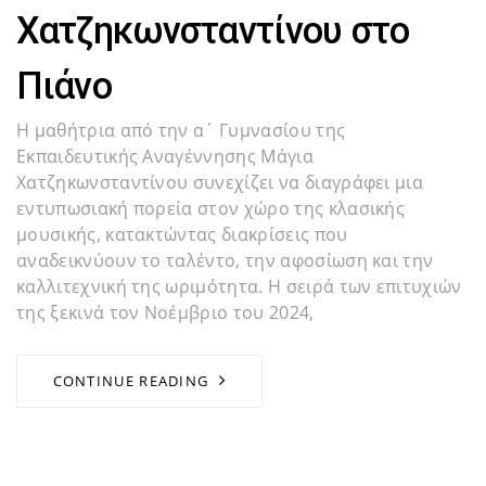
Χατζηκωνσταντίνου στο
Πιάνο
Η μαθήτρια από την α΄ Γυμνασίου της
Εκπαιδευτικής Αναγέννησης Μάγια
Χατζηκωνσταντίνου συνεχίζει να διαγράφει μια
εντυπωσιακή πορεία στον χώρο της κλασικής
μουσικής, κατακτώντας διακρίσεις που
αναδεικνύουν το ταλέντο, την αφοσίωση και την
καλλιτεχνική της ωριμότητα. Η σειρά των επιτυχιών
της ξεκινά τον Νοέμβριο του 2024,
CONTINUE READING