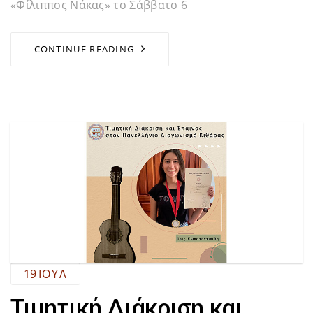
«Φίλιππος Νάκας» το Σάββατο 6
CONTINUE READING
19
ΙΟΎΛ
Τιμητική Διάκριση και