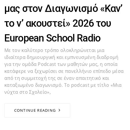
μας στον Διαγωνισμό «Καν’
το ν’ ακουστεί» 2026 του
European School Radio
Με τον καλύτερο τρόπο ολοκληρώνεται μια
ιδιαίτερα δημιουργική και εμπνευσμένη διαδρομή
για την ομάδα Podcast των μαθητών μας, η οποία
κατάφερε να ξεχωρίσει σε πανελλήνιο επίπεδο μέσα
από τη συμμετοχή της σε έναν απαιτητικό και
καταξιωμένο διαγωνισμό. Το podcast με τίτλο «Μια
νύχτα στο Σχολείο»,
CONTINUE READING