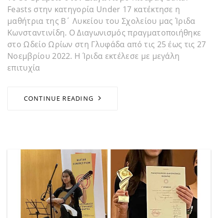
Feasts στην κατηγορία Under 17 κατέκτησε η
μαθήτρια της Β΄ Λυκείου του Σχολείου μας Ίριδα
Κωνσταντινίδη. Ο Διαγωνισμός πραγματοποιήθηκε
στο Ωδείο Ωρίων στη Γλυφάδα από τις 25 έως τις 27
Νοεμβρίου 2022. Η Ίριδα εκτέλεσε με μεγάλη
επιτυχία
CONTINUE READING