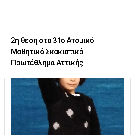
Skip
Skip
to
primary
links
navigation
2η θέση στο 31ο Ατομικό
Skip
Μαθητικό Σκακιστικό
to
Πρωτάθλημα Αττικής
content