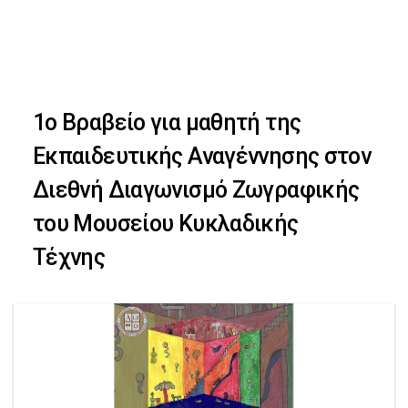
Skip
Skip
to
primary
links
navigation
1ο Βραβείο για μαθητή της
Skip
Εκπαιδευτικής Αναγέννησης στον
to
Διεθνή Διαγωνισμό Ζωγραφικής
content
του Μουσείου Κυκλαδικής
Τέχνης