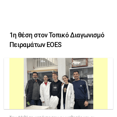
Skip
Skip
to
primary
links
navigation
1η θέση στον Τοπικό Διαγωνισμό
Skip
Πειραμάτων EOES
to
content
η