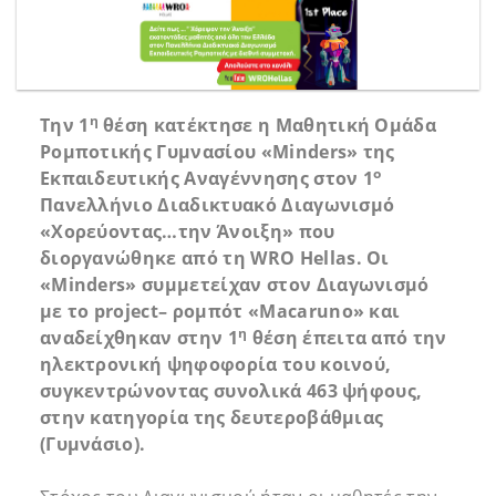
η
Την 1
θέση κατέκτησε η Μαθητική Ομάδα
Ρομποτικής Γυμνασίου «
Minders
» της
ο
Εκπαιδευτικής Αναγέννησης στον 1
Πανελλήνιο Διαδικτυακό Διαγωνισμό
«Χορεύοντας…την Άνοιξη» που
διοργανώθηκε από τη
WRO
Hellas
. Οι
«
Minders
» συμμετείχαν στον Διαγωνισμό
με το
project
– ρομπότ «
Macaruno
» και
η
αναδείχθηκαν στην 1
θέση έπειτα από την
ηλεκτρονική ψηφοφορία του κοινού,
συγκεντρώνοντας συνολικά 463 ψήφους,
στην κατηγορία της δευτεροβάθμιας
(Γυμνάσιο).