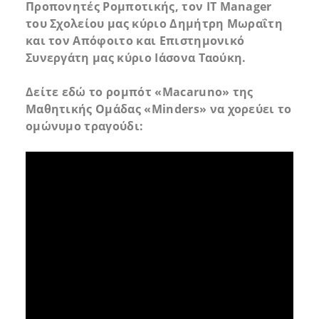
Προπονητές Ρομποτικής, τον ΙΤ
Manager
του Σχολείου μας κύριο Δημήτρη Μωραΐτη
και τον Απόφοιτο και Επιστημονικό
Συνεργάτη μας κύριο Ιάσονα Ταούκη.
Δείτε εδώ το ρομπότ «
Macaruno
» της
Μαθητικής Ομάδας «
Minders
» να χορεύει το
ομώνυμο τραγούδι: