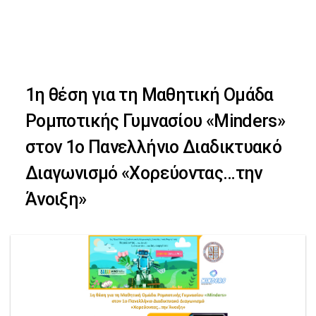
Skip
Skip
to
primary
links
navigation
1η θέση για τη Μαθητική Ομάδα
Skip
Ρομποτικής Γυμνασίου «Minders»
to
στον 1ο Πανελλήνιο Διαδικτυακό
content
Διαγωνισμό «Χορεύοντας…την
Άνοιξη»