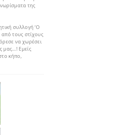
 γνωρίσματα της
ητική συλλογή ‘Ο
ι από τους στίχους
πόρεσε να χωρέσει
ς μας…! Εμείς
στο κήπο,