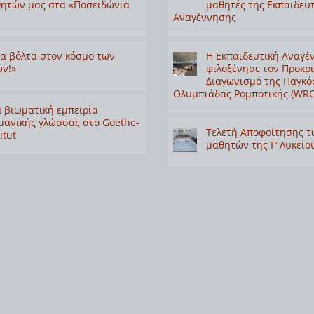
ητών μας στα «Ποσειδώνια
μαθητές της Εκπαιδευ
Αναγέννησης
α βόλτα στον κόσμο των
Η Εκπαιδευτική Αναγέ
ν!»
φιλοξένησε τον Προκρ
Διαγωνισμό της Παγκό
Ολυμπιάδας Ρομποτικής (WRO
 βιωματική εμπειρία
μανικής γλώσσας στο Goethe-
Τελετή Αποφοίτησης τ
itut
μαθητών της Γ’ Λυκείο