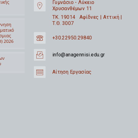
τικής
Γυμνάσιο - Λύκειο
Χρυσανθέμων 11
TK. 19014 Αφίδνες | Αττική |
Τ.Θ. 3007
ννηση
ιματικό
σμιας
+30.22950.29840
) 2026
info@anagennisi.edu.gr
ων
υ
Αίτηση Εργασίας