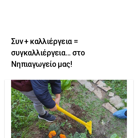
Skip
Skip
to
primary
links
navigation
Συν + καλλιέργεια =
Skip
συγκαλλιέργεια… στο
to
Νηπιαγωγείο μας!
content