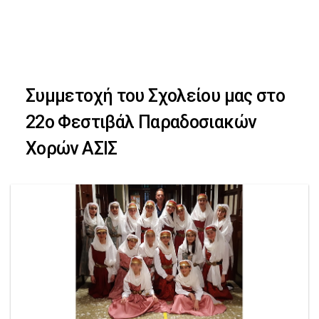
Skip
Skip
to
primary
links
navigation
Συμμετοχή του Σχολείου μας στο
Skip
22ο Φεστιβάλ Παραδοσιακών
to
Χορών ΑΣΙΣ
content