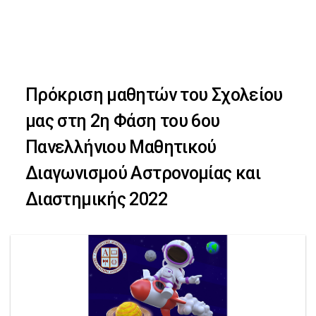
Skip
Skip
to
primary
links
navigation
Πρόκριση μαθητών του Σχολείου
Skip
μας στη 2η Φάση του 6ου
to
Πανελλήνιου Μαθητικού
content
Διαγωνισμού Αστρονομίας και
Διαστημικής 2022