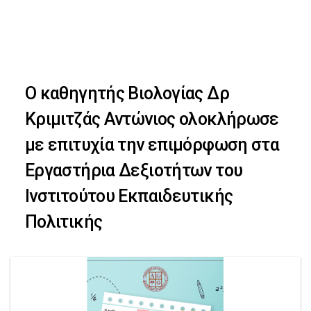
Skip
Skip
to
primary
links
navigation
Ο καθηγητής Βιολογίας Δρ
Skip
Κριμιτζάς Αντώνιος ολοκλήρωσε
to
με επιτυχία την επιμόρφωση στα
content
Εργαστήρια Δεξιοτήτων του
Ινστιτούτου Εκπαιδευτικής
Πολιτικής