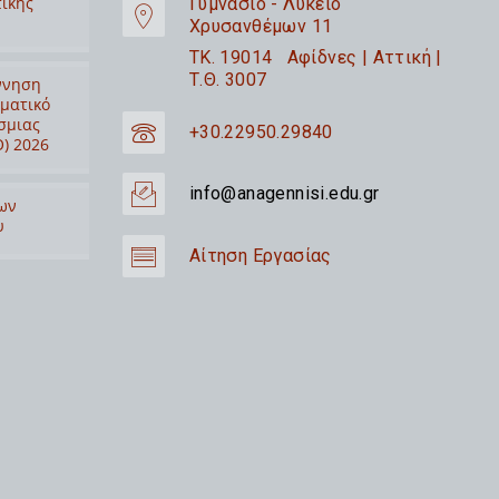
τικής
Γυμνάσιο - Λύκειο
Χρυσανθέμων 11
TK. 19014 Αφίδνες | Αττική |
Τ.Θ. 3007
ννηση
ιματικό
σμιας
+30.22950.29840
) 2026
info@anagennisi.edu.gr
ων
υ
Αίτηση Εργασίας