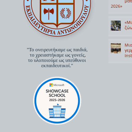
μαθ
2026»
«Μι
ζώω
Μια
"Το ονειρευτήκαμε ως παιδιά,
γερ
το χρειαστήκαμε ως γονείς,
Inst
το υλοποιούμε ως υπεύθυνοι
εκπαιδευτικοί."