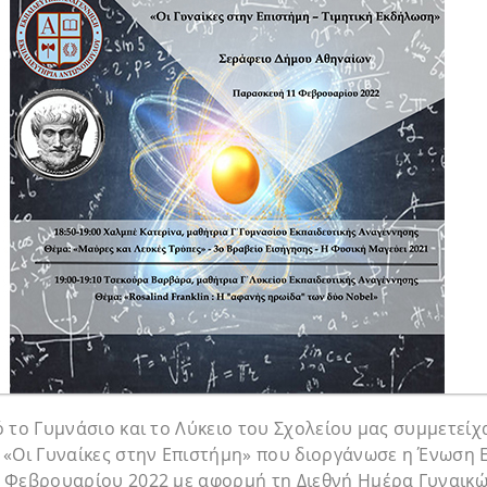
 το Γυμνάσιο και το Λύκειο του Σχολείου μας συμμετείχ
 «Οι Γυναίκες στην Επιστήμη» που διοργάνωσε η Ένωση
 Φεβρουαρίου 2022 με αφορμή τη Διεθνή Ημέρα Γυναικώ