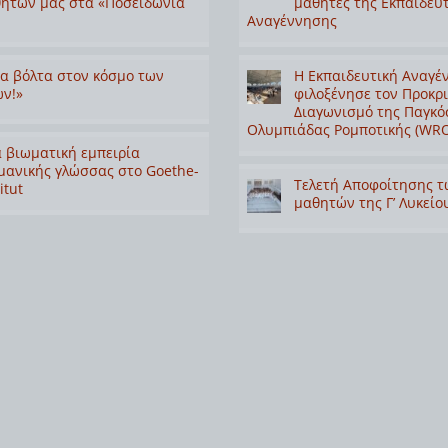
ητών μας στα «Ποσειδώνια
μαθητές της Εκπαιδευ
Αναγέννησης
α βόλτα στον κόσμο των
Η Εκπαιδευτική Αναγέ
ν!»
φιλοξένησε τον Προκρ
Διαγωνισμό της Παγκό
Ολυμπιάδας Ρομποτικής (WRO
 βιωματική εμπειρία
μανικής γλώσσας στο Goethe-
Τελετή Αποφοίτησης τ
itut
μαθητών της Γ’ Λυκείο