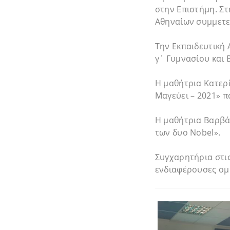
στην Επιστήμη. Σ
Αθηναίων συμμετεί
Την Εκπαιδευτική
γ΄ Γυμνασίου και 
Η μαθήτρια Κατερί
Μαγεύει – 2021» π
Η μαθήτρια Βαρβάρ
των δυο Nobel».
Συγχαρητήρια στις
ενδιαφέρουσες ομι