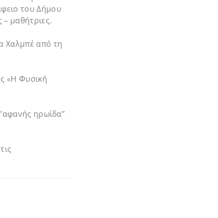
άφειο του Δήμου
 – μαθήτριες.
α Χαλμπέ από τη
ης «Η Φυσική
’αφανής ηρωίδα’’
τις