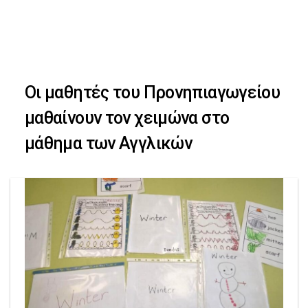
Skip
Skip
to
primary
links
navigation
Οι μαθητές του Προνηπιαγωγείου
Skip
μαθαίνουν τον χειμώνα στο
to
μάθημα των Αγγλικών
content