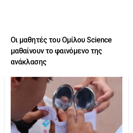
Skip
Skip
to
primary
links
navigation
Οι μαθητές του Ομίλου Science
Skip
μαθαίνουν το φαινόμενο της
to
ανάκλασης
content