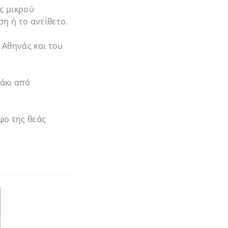
ς μικρού
η ή το αντίθετο.
Αθηνάς και του
άκι από
φο της θεάς