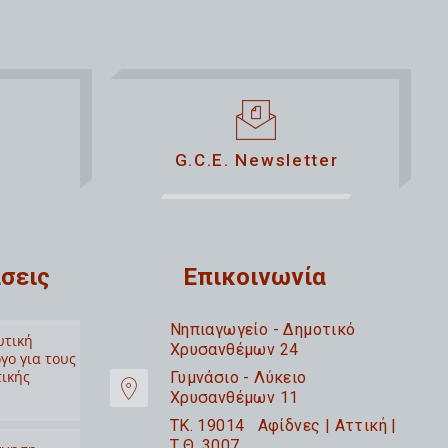
G.C.E. Newsletter
σεις
Επικοινωνία
Nηπιαγωγείο - Δημοτικό
υτική
Χρυσανθέμων 24
γο για τους
τικής
Γυμνάσιο - Λύκειο
Χρυσανθέμων 11
TK. 19014 Αφίδνες | Αττική |
Τ.Θ. 3007