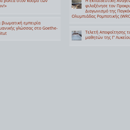
α βόλτα στον κόσμο των
Η Εκπαιδευτική Αναγέ
ν!»
φιλοξένησε τον Προκρ
Διαγωνισμό της Παγκό
Ολυμπιάδας Ρομποτικής (WRO
 βιωματική εμπειρία
μανικής γλώσσας στο Goethe-
Τελετή Αποφοίτησης τ
itut
μαθητών της Γ’ Λυκείο