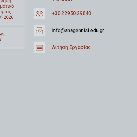
ννηση
ιματικό
σμιας
+30.22950.29840
) 2026
info@anagennisi.edu.gr
ων
υ
Αίτηση Εργασίας