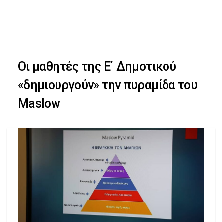
Skip
Skip
to
primary
links
navigation
Οι μαθητές της Ε΄ Δημοτικού
Skip
«δημιουργούν» την πυραμίδα του
to
Maslow
content